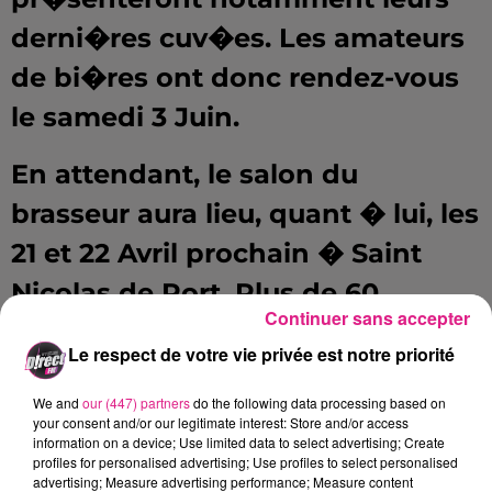
derni�res cuv�es. Les amateurs
de bi�res ont donc rendez-vous
le samedi 3 Juin.
En attendant, le salon du
brasseur aura lieu, quant � lui, les
21 et 22 Avril prochain � Saint
Nicolas de Port. Plus de 60
Continuer sans accepter
exposants, tous d�di�s au
Le respect de votre vie privée est notre priorité
brassage artisanal ou amateur,
We and
our (447) partners
do the following data processing based on
seront pr�sents. Conf�rences et
your consent and/or our legitimate interest: Store and/or access
information on a device; Use limited data to select advertising; Create
d�monstrations de brassage
profiles for personalised advertising; Use profiles to select personalised
advertising; Measure advertising performance; Measure content
seront �galement au