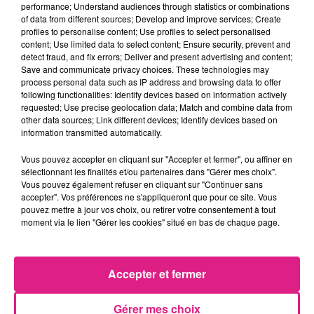
performance; Understand audiences through statistics or combinations
of data from different sources; Develop and improve services; Create
programme.
profiles to personalise content; Use profiles to select personalised
content; Use limited data to select content; Ensure security, prevent and
detect fraud, and fix errors; Deliver and present advertising and content;
Infos pratiques :�
Save and communicate privacy choices. These technologies may
process personal data such as IP address and browsing data to offer
Salon du Brasseur
: Saint Nicolas
following functionalities: Identify devices based on information actively
requested; Use precise geolocation data; Match and combine data from
de Port, 5 � par jour, 10h-18h.
other data sources; Link different devices; Identify devices based on
information transmitted automatically.
Salon des micros-brasseurs
:
Vous pouvez accepter en cliquant sur "Accepter et fermer", ou affiner en
sélectionnant les finalités et/ou partenaires dans "Gérer mes choix".
Metz,�Entr�e � 5� avec une
Vous pouvez également refuser en cliquant sur "Continuer sans
accepter". Vos préférences ne s'appliqueront que pour ce site. Vous
�cocup, de 10h � 23h.
pouvez mettre à jour vos choix, ou retirer votre consentement à tout
moment via le lien "Gérer les cookies" situé en bas de chaque page.
FIL ACTUS
Accepter et fermer
9h19
Lorraine : une journée pas comme les autres au Parc animalier de...
Gérer mes choix
6 août 2026