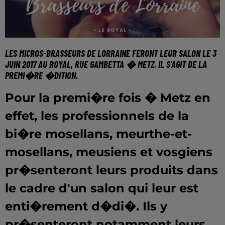
LES MICROS-BRASSEURS DE LORRAINE
FERONT LEUR SALON LE 3
JUIN 2017 AU ROYAL, RUE GAMBETTA � METZ. IL S'AGIT DE LA
PREMI�RE �DITION.
Pour la premi�re fois � Metz en
effet, les professionnels de la
bi�re mosellans, meurthe-et-
mosellans, meusiens et vosgiens
pr�senteront leurs produits dans
le cadre d'un salon qui leur est
enti�rement d�di�. Ils y
pr�senteront notamment leurs