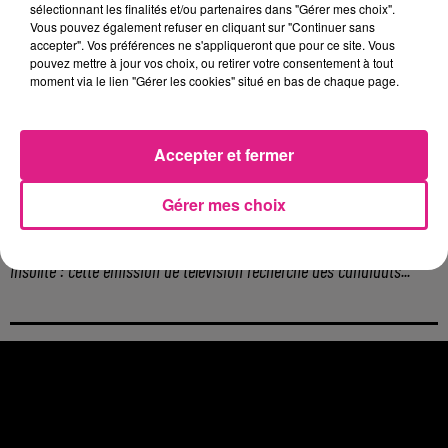
sélectionnant les finalités et/ou partenaires dans "Gérer mes choix".
4 août 2026
Vous pouvez également refuser en cliquant sur "Continuer sans
Officiel : Gauthier Hein quitte le FC Metz pour l'OGC Nice
accepter". Vos préférences ne s'appliqueront que pour ce site. Vous
pouvez mettre à jour vos choix, ou retirer votre consentement à tout
4 août 2026
moment via le lien "Gérer les cookies" situé en bas de chaque page.
Officiel : le lac de Madine reporte son feu d’artifice
4 août 2026
Eclipse Solaire du 12 août : où voir ce phénomène en Lorraine ?
Accepter et fermer
31 juillet 2026
Chalets de Noël solidaires : la ville de Metz lance un appel à...
Gérer mes choix
31 juillet 2026
Vosges : les feux d’artifice de Gérardmer sont annulés
31 juillet 2026
Insolite : cette émission de télévision recherche des candidats...