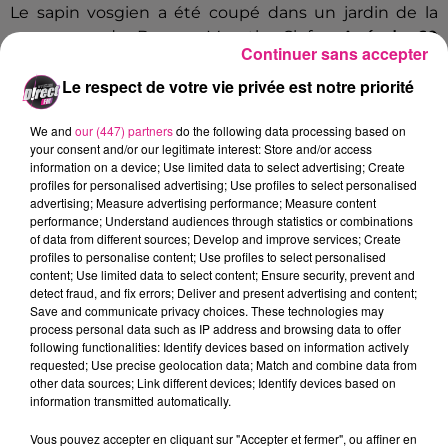
Le sapin vosgien a été coupé dans un jardin de la
commune de Ban-sur-Meurthe-Clefcy.
Agé de 60
Continuer sans accepter
ans
, cet arbre mesure 22 mètres et pèse 6,2 tonnes. Il
Le respect de votre vie privée est notre priorité
sera illuminé
le 23 novembre
prochain, à l’occasion
du lancement des Fêtes de la St Nicolas à Nancy.
We and
our (447) partners
do the following data processing based on
La société Festilight se chargera de la décoration de
your consent and/or our legitimate interest: Store and/or access
l’arbre. Le sapin revêtira alors des guirlandes blanches
information on a device; Use limited data to select advertising; Create
profiles for personalised advertising; Use profiles to select personalised
scintillantes, qui seront enroulées autour de chaque
advertising; Measure advertising performance; Measure content
branche une à une. Le sapin sera également habillé
performance; Understand audiences through statistics or combinations
de bouquets lumineux rouges et blancs. Il rendra
of data from different sources; Develop and improve services; Create
profiles to personalise content; Use profiles to select personalised
hommage au Japon,
le pays invité d’honneur de la
content; Use limited data to select content; Ensure security, prevent and
Ville de Nancy pour cette édition 2018.
detect fraud, and fix errors; Deliver and present advertising and content;
Save and communicate privacy choices. These technologies may
FIL ACTUS
process personal data such as IP address and browsing data to offer
following functionalities: Identify devices based on information actively
requested; Use precise geolocation data; Match and combine data from
12h06
other data sources; Link different devices; Identify devices based on
Metz : une distribution de lunette gratuite pour voir l’éclipse
information transmitted automatically.
5 août 2026
Vous pouvez accepter en cliquant sur "Accepter et fermer", ou affiner en
Casting de Woof : l'Euro-Métropole de Metz part à la recherche de...