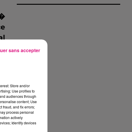
o�
ce
al
re
uer sans accepter
et
erest: Store and/or
tising; Use profiles to
tand audiences through
ra
personalise content; Use
 fraud, and fix errors;
 may process personal
mation actively
vices; Identify devices
le