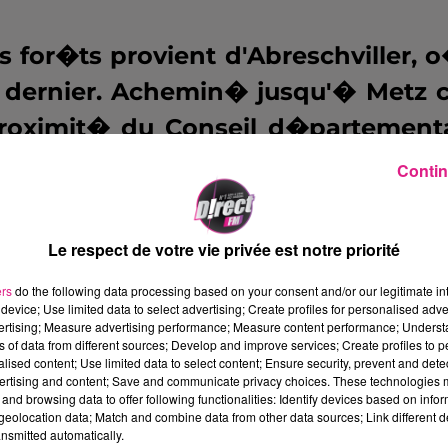
s for�ts provient d'Abreschviller, 
 dernier. Achemin� jusqu'� Metz 
proximit� du Conseil d�partement
alets ÈMoselle passionÈ.
Henri-Pier
Contin
es for�ts
, nous en dit plus sur c
Le respect de votre vie privée est notre priorité
ers
do the following data processing based on your consent and/or our legitimate int
device; Use limited data to select advertising; Create profiles for personalised adver
vertising; Measure advertising performance; Measure content performance; Unders
ra transform� en bois �nergie et se
ns of data from different sources; Develop and improve services; Create profiles to 
alised content; Use limited data to select content; Ensure security, prevent and detect
 chauffage.
ertising and content; Save and communicate privacy choices. These technologies
and browsing data to offer following functionalities: Identify devices based on infor
eolocation data; Match and combine data from other data sources; Link different de
siteurs pourront �galement admirer
nsmitted automatically.