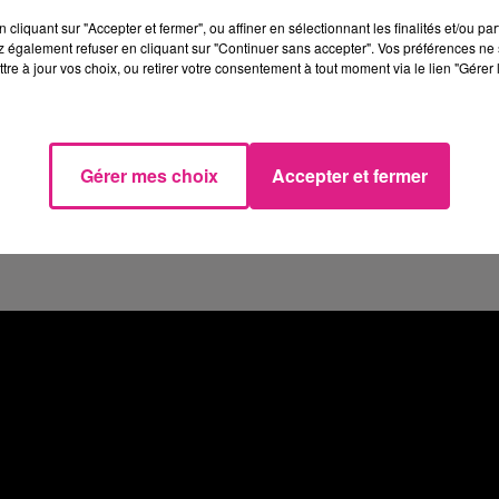
ueilli l'an pass� pas moins de 150É
cliquant sur "Accepter et fermer", ou affiner en sélectionnant les finalités et/ou pa
 également refuser en cliquant sur "Continuer sans accepter". Vos préférences ne 
nn�e, le D�partement de la Moselle
tre à jour vos choix, ou retirer votre consentement à tout moment via le lien "Gérer 
de communication
dans les m�tr
ÈNo�l de MoselleÈ. Objectif pour 
Gérer mes choix
Accepter et fermer
elle, LA destination incontournab