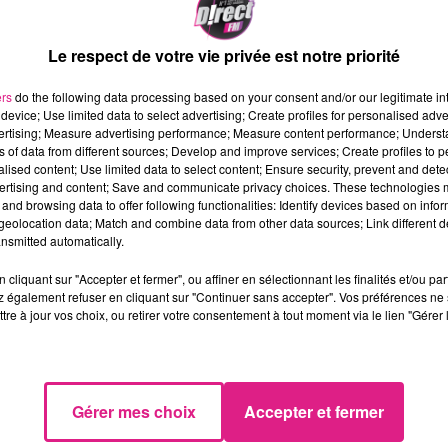
Le respect de votre vie privée est notre priorité
, l'installation ne vous a pas �chapp�e !
Le Roi Stanisla
ers
do the following data processing based on your consent and/or our legitimate int
device; Use limited data to select advertising; Create profiles for personalised adver
vertising; Measure advertising performance; Measure content performance; Unders
�agir et de mani�re tr�s positive ! Le roi polonais e
ns of data from different sources; Develop and improve services; Create profiles to 
 transparente. Une installation r�alis�e par les servi
alised content; Use limited data to select content; Ensure security, prevent and detect
A la tomb�e de la nuit, la boule s'illumine, et des jeux
ertising and content; Save and communicate privacy choices. These technologies
and browsing data to offer following functionalities: Identify devices based on infor
ons, � l'image vous l'aurez compris, d'une boule de neig
eolocation data; Match and combine data from other data sources; Link different de
nsmitted automatically.
nvier prochain
.
cliquant sur "Accepter et fermer", ou affiner en sélectionnant les finalités et/ou pa
 également refuser en cliquant sur "Continuer sans accepter". Vos préférences ne 
tre à jour vos choix, ou retirer votre consentement à tout moment via le lien "Gérer 
Gérer mes choix
Accepter et fermer