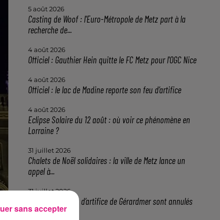
5 août 2026
Casting de Woof : l'Euro-Métropole de Metz part à la
recherche de...
4 août 2026
Officiel : Gauthier Hein quitte le FC Metz pour l'OGC Nice
4 août 2026
Officiel : le lac de Madine reporte son feu d’artifice
4 août 2026
Eclipse Solaire du 12 août : où voir ce phénomène en
Lorraine ?
31 juillet 2026
Chalets de Noël solidaires : la ville de Metz lance un
appel à...
31 juillet 2026
Vosges : les feux d’artifice de Gérardmer sont annulés
uer sans accepter