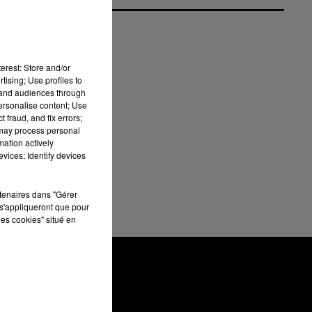
s
a
erest: Store and/or
tising; Use profiles to
tand audiences through
st
personalise content; Use
ces
 fraud, and fix errors;
 de
 may process personal
mation actively
e.
vices; Identify devices
rtenaires dans "Gérer
s'appliqueront que pour
les cookies" situé en