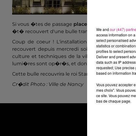
Si vous �tes de passage
place Stanislas � Nancy
We and
our (447) partn
�t� recouvert d'une bulle transparente...
access information on a 
select personalised ad
Coup de coeur ! L'installation a beaucoup fait r
statistics or combinatio
recouvert depuis mercredi soir d'une grosse bulle
profiles to select person
culture et techniques de la ville pour les f�tes. 
Deliver and present adv
data such as IP address 
lumi�res sont op�r�s, et donnent l'illusion de floc
requested; Use precise g
based on information tra
Cette bulle recouvrira le roi Stanislas
jusqu'au 9 Ja
Cr�dit Photo : Ville de Nancy
Vous pouvez accepter en 
mes choix". Vous pouvez
ce site. Vous pouvez met
bas de chaque page.