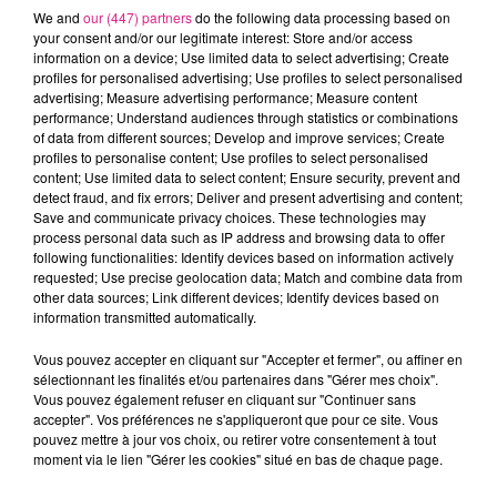
We and
our (447) partners
do the following data processing based on
A noter qu'un mouvement de gr�ve est �galement
your consent and/or our legitimate interest: Store and/or access
pr�vu pour le 31 d�cembre. Plus d'informations sur
information on a device; Use limited data to select advertising; Create
le site
www.reseau-stan.com
profiles for personalised advertising; Use profiles to select personalised
FIL ACTUS
advertising; Measure advertising performance; Measure content
performance; Understand audiences through statistics or combinations
of data from different sources; Develop and improve services; Create
profiles to personalise content; Use profiles to select personalised
9h19
content; Use limited data to select content; Ensure security, prevent and
Lorraine : une journée pas comme les autres au Parc animalier de...
detect fraud, and fix errors; Deliver and present advertising and content;
6 août 2026
Save and communicate privacy choices. These technologies may
Metz : une distribution de lunette gratuite pour voir l’éclipse
process personal data such as IP address and browsing data to offer
following functionalities: Identify devices based on information actively
5 août 2026
requested; Use precise geolocation data; Match and combine data from
Casting de Woof : l'Euro-Métropole de Metz part à la recherche de...
other data sources; Link different devices; Identify devices based on
4 août 2026
information transmitted automatically.
Officiel : Gauthier Hein quitte le FC Metz pour l'OGC Nice
Vous pouvez accepter en cliquant sur "Accepter et fermer", ou affiner en
4 août 2026
sélectionnant les finalités et/ou partenaires dans "Gérer mes choix".
Officiel : le lac de Madine reporte son feu d’artifice
Vous pouvez également refuser en cliquant sur "Continuer sans
4 août 2026
accepter". Vos préférences ne s'appliqueront que pour ce site. Vous
Eclipse Solaire du 12 août : où voir ce phénomène en Lorraine ?
pouvez mettre à jour vos choix, ou retirer votre consentement à tout
moment via le lien "Gérer les cookies" situé en bas de chaque page.
31 juillet 2026
Chalets de Noël solidaires : la ville de Metz lance un appel à...