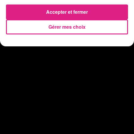
31 juillet 2026
Accepter et fermer
Vosges : les feux d’artifice de Gérardmer sont annulés
Gérer mes choix