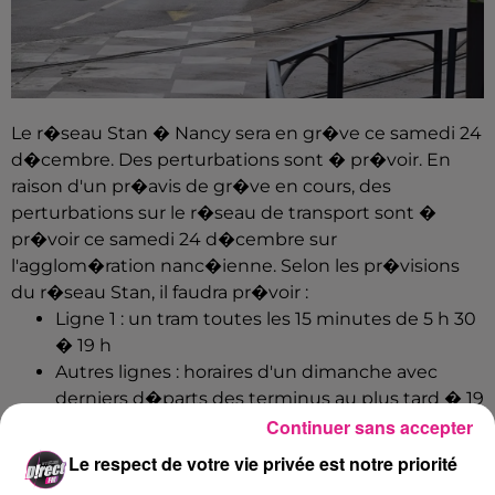
Le r�seau Stan � Nancy sera en gr�ve ce samedi 24
d�cembre. Des perturbations sont � pr�voir.
En
raison d'un pr�avis de gr�ve en cours, des
perturbations sur le r�seau de transport sont �
pr�voir ce samedi 24 d�cembre sur
l'agglom�ration nanc�ienne. Selon les pr�visions
du r�seau Stan, il faudra pr�voir :
Ligne 1 : un tram toutes les 15 minutes de 5 h 30
� 19 h
Autres lignes : horaires d'un dimanche avec
derniers d�parts des terminus au plus tard � 19
Continuer sans accepter
h.
Ligne 19 : aucun service.
Le respect de votre vie privée est notre priorité
Taxistan et Mobistan : fonctionnement normal.