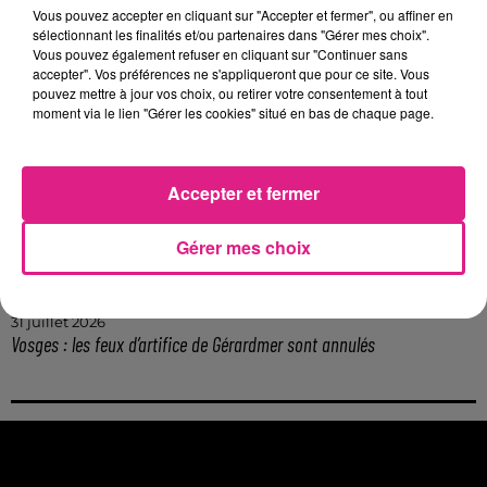
Vous pouvez accepter en cliquant sur "Accepter et fermer", ou affiner en
6 août 2026
sélectionnant les finalités et/ou partenaires dans "Gérer mes choix".
Metz : une distribution de lunette gratuite pour voir l’éclipse
Vous pouvez également refuser en cliquant sur "Continuer sans
5 août 2026
accepter". Vos préférences ne s'appliqueront que pour ce site. Vous
Casting de Woof : l'Euro-Métropole de Metz part à la recherche de...
pouvez mettre à jour vos choix, ou retirer votre consentement à tout
moment via le lien "Gérer les cookies" situé en bas de chaque page.
4 août 2026
Officiel : Gauthier Hein quitte le FC Metz pour l'OGC Nice
4 août 2026
Accepter et fermer
Officiel : le lac de Madine reporte son feu d’artifice
4 août 2026
Eclipse Solaire du 12 août : où voir ce phénomène en Lorraine ?
Gérer mes choix
31 juillet 2026
Chalets de Noël solidaires : la ville de Metz lance un appel à...
31 juillet 2026
Vosges : les feux d’artifice de Gérardmer sont annulés