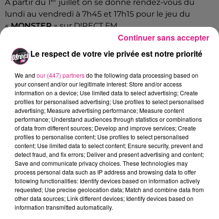
A partir du 1
juillet on se donne rendez-vous du
lundi au vendredi à 7h45 et 17h15 pour le jeu du
«
MONSTER
» sur D!RECT FM.
Continuer sans accepter
Cette attraction culte du parc basé à quelques
Le respect de votre vie privée est notre priorité
minutes de minutes de Metz fait 1,2km de parcours,
42 mètres de hauteur, les pieds dans le vide avec six
We and
our (447) partners
do the following data processing based on
inversions au programme et une pointe de vitesse
your consent and/or our legitimate interest: Store and/or access
proche de 100Km/h.
information on a device; Use limited data to select advertising; Create
profiles for personalised advertising; Use profiles to select personalised
advertising; Measure advertising performance; Measure content
performance; Understand audiences through statistics or combinations
Pour participer il suffit d'envoyer vos coordonnées
of data from different sources; Develop and improve services; Create
à
jeu@radiodirect.net
profiles to personalise content; Use profiles to select personalised
content; Use limited data to select content; Ensure security, prevent and
Envoyez-nous le mot de passe "
WALYGATOR
" sans
detect fraud, and fix errors; Deliver and present advertising and content;
oublier votre numéro de téléphone.
Save and communicate privacy choices. These technologies may
process personal data such as IP address and browsing data to offer
FIL ACTUS
following functionalities: Identify devices based on information actively
requested; Use precise geolocation data; Match and combine data from
other data sources; Link different devices; Identify devices based on
7 août 2026
information transmitted automatically.
Lorraine : une journée pas comme les autres au Parc animalier de...