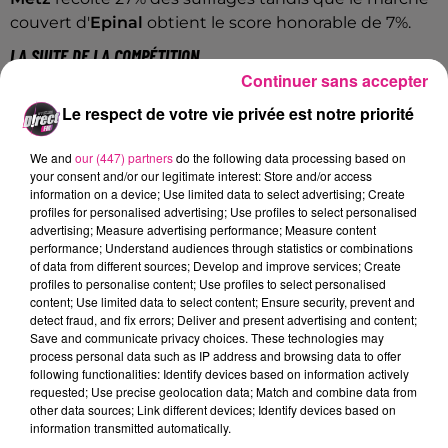
couvert d'
Epinal
obtient le score honorable de 7%.
LA SUITE DE LA COMPÉTITION
Continuer sans accepter
Le marché de la cité-ducale se retrouve maintenant
Le respect de votre vie privée est notre priorité
en face de 23 autres marchés dispersés à travers tout
le pays. Pour soutenir Nancy, les votes ont déjà
We and
our (447) partners
do the following data processing based on
commencé et dureront jusqu’au
18 juin
. Pour voter,
your consent and/or our legitimate interest: Store and/or access
cliquez juste
ici
.
information on a device; Use limited data to select advertising; Create
profiles for personalised advertising; Use profiles to select personalised
Le vainqueur sera connu le 21 juin.
advertising; Measure advertising performance; Measure content
performance; Understand audiences through statistics or combinations
Grâce à votre mobilisation, le marché central de
of data from different sources; Develop and improve services; Create
Nancy a été élu plus beau marché de Lorraine,
profiles to personalise content; Use profiles to select personalised
content; Use limited data to select content; Ensure security, prevent and
avec 47% des votes, et...
detect fraud, and fix errors; Deliver and present advertising and content;
Save and communicate privacy choices. These technologies may
Publiée par
Ville de Nancy
sur
Lundi 26 avril 2021
process personal data such as IP address and browsing data to offer
FIL ACTUS
following functionalities: Identify devices based on information actively
requested; Use precise geolocation data; Match and combine data from
other data sources; Link different devices; Identify devices based on
information transmitted automatically.
7 août 2026