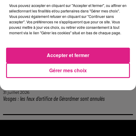
Lorraine : une journée pas comme les autres au Parc animalier de...
Vous pouvez accepter en cliquant sur "Accepter et fermer", ou affiner en
6 août 2026
sélectionnant les finalités et/ou partenaires dans "Gérer mes choix".
Metz : une distribution de lunette gratuite pour voir l’éclipse
Vous pouvez également refuser en cliquant sur "Continuer sans
accepter". Vos préférences ne s'appliqueront que pour ce site. Vous
5 août 2026
pouvez mettre à jour vos choix, ou retirer votre consentement à tout
Casting de Woof : l'Euro-Métropole de Metz part à la recherche de...
moment via le lien "Gérer les cookies" situé en bas de chaque page.
4 août 2026
Officiel : Gauthier Hein quitte le FC Metz pour l'OGC Nice
4 août 2026
Accepter et fermer
Officiel : le lac de Madine reporte son feu d’artifice
4 août 2026
Gérer mes choix
Eclipse Solaire du 12 août : où voir ce phénomène en Lorraine ?
31 juillet 2026
Chalets de Noël solidaires : la ville de Metz lance un appel à...
31 juillet 2026
Vosges : les feux d’artifice de Gérardmer sont annulés