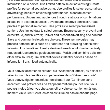
FIL ACTUS
information on a device; Use limited data to select advertising; Create
profiles for personalised advertising; Use profiles to select personalised
advertising; Measure advertising performance; Measure content
performance; Understand audiences through statistics or combinations
9h19
of data from different sources; Develop and improve services; Create
Lorraine : une journée pas comme les autres au Parc animalier de...
profiles to personalise content; Use profiles to select personalised
6 août 2026
content; Use limited data to select content; Ensure security, prevent and
Metz : une distribution de lunette gratuite pour voir l’éclipse
detect fraud, and fix errors; Deliver and present advertising and content;
Save and communicate privacy choices. These technologies may
5 août 2026
process personal data such as IP address and browsing data to offer
Casting de Woof : l'Euro-Métropole de Metz part à la recherche de...
following functionalities: Identify devices based on information actively
requested; Use precise geolocation data; Match and combine data from
4 août 2026
Officiel : Gauthier Hein quitte le FC Metz pour l'OGC Nice
other data sources; Link different devices; Identify devices based on
information transmitted automatically.
4 août 2026
Officiel : le lac de Madine reporte son feu d’artifice
Vous pouvez accepter en cliquant sur "Accepter et fermer", ou affiner en
sélectionnant les finalités et/ou partenaires dans "Gérer mes choix".
4 août 2026
Eclipse Solaire du 12 août : où voir ce phénomène en Lorraine ?
Vous pouvez également refuser en cliquant sur "Continuer sans
accepter". Vos préférences ne s'appliqueront que pour ce site. Vous
31 juillet 2026
pouvez mettre à jour vos choix, ou retirer votre consentement à tout
Chalets de Noël solidaires : la ville de Metz lance un appel à...
moment via le lien "Gérer les cookies" situé en bas de chaque page.
31 juillet 2026
Vosges : les feux d’artifice de Gérardmer sont annulés