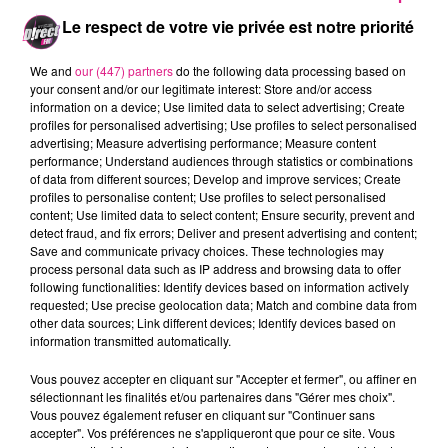
� l'antenne. A vous de
Le respect de votre vie privée est notre priorité
reconna�tre le titre ou l'artiste !
We and
our (447) partners
do the following data processing based on
Le premier auditeur qui trouve
your consent and/or our legitimate interest: Store and/or access
information on a device; Use limited data to select advertising; Create
deux titres, remporte le cadeau
profiles for personalised advertising; Use profiles to select personalised
advertising; Measure advertising performance; Measure content
du jour !
performance; Understand audiences through statistics or combinations
of data from different sources; Develop and improve services; Create
profiles to personalise content; Use profiles to select personalised
FIL ACTUS
content; Use limited data to select content; Ensure security, prevent and
detect fraud, and fix errors; Deliver and present advertising and content;
Save and communicate privacy choices. These technologies may
7 août 2026
process personal data such as IP address and browsing data to offer
Lorraine : une journée pas comme les autres au Parc animalier de...
following functionalities: Identify devices based on information actively
6 août 2026
requested; Use precise geolocation data; Match and combine data from
Metz : une distribution de lunette gratuite pour voir l’éclipse
other data sources; Link different devices; Identify devices based on
information transmitted automatically.
5 août 2026
Casting de Woof : l'Euro-Métropole de Metz part à la recherche de...
Vous pouvez accepter en cliquant sur "Accepter et fermer", ou affiner en
4 août 2026
sélectionnant les finalités et/ou partenaires dans "Gérer mes choix".
Officiel : Gauthier Hein quitte le FC Metz pour l'OGC Nice
Vous pouvez également refuser en cliquant sur "Continuer sans
accepter". Vos préférences ne s'appliqueront que pour ce site. Vous
4 août 2026