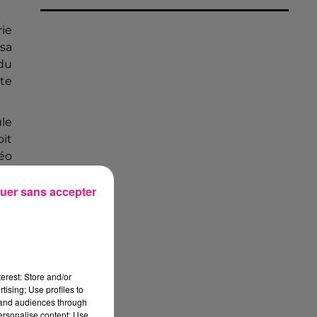
rie
sa
du
te
ule
oit
éo
uer sans accepter
erest: Store and/or
tising; Use profiles to
tand audiences through
personalise content; Use