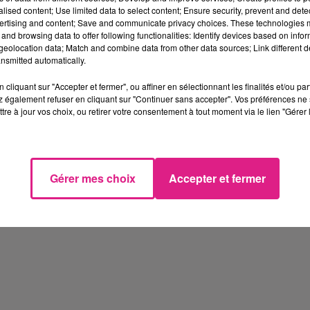
alised content; Use limited data to select content; Ensure security, prevent and detect
ertising and content; Save and communicate privacy choices. These technologies
and browsing data to offer following functionalities: Identify devices based on infor
eolocation data; Match and combine data from other data sources; Link different de
nsmitted automatically.
cliquant sur "Accepter et fermer", ou affiner en sélectionnant les finalités et/ou pa
 également refuser en cliquant sur "Continuer sans accepter". Vos préférences ne 
tre à jour vos choix, ou retirer votre consentement à tout moment via le lien "Gérer 
Gérer mes choix
Accepter et fermer