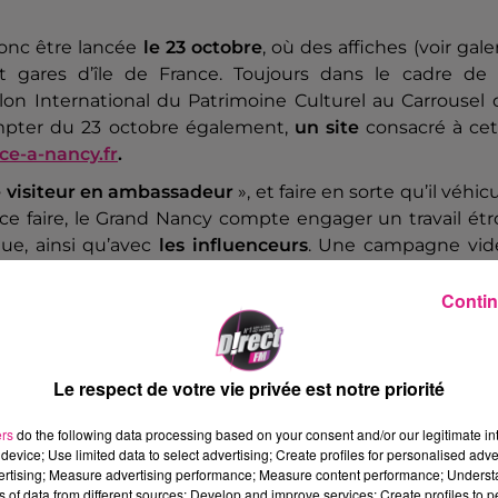
nc être lancée
le 23 octobre
, où des affiches (voir gale
et gares d’île de France. Toujours dans le cadre de 
on International du Patrimoine Culturel au Carrousel 
ompter du 23 octobre également,
un site
consacré à cet
e-a-nancy.fr
.
 visiteur en ambassadeur
», et faire en sorte qu’il véhic
ce faire, le Grand Nancy compte engager un travail étr
que, ainsi qu’avec
les influenceurs
. Une campagne vid
Contin
Le respect de votre vie privée est notre priorité
ers
do the following data processing based on your consent and/or our legitimate int
device; Use limited data to select advertising; Create profiles for personalised adver
vertising; Measure advertising performance; Measure content performance; Unders
ns of data from different sources; Develop and improve services; Create profiles to 