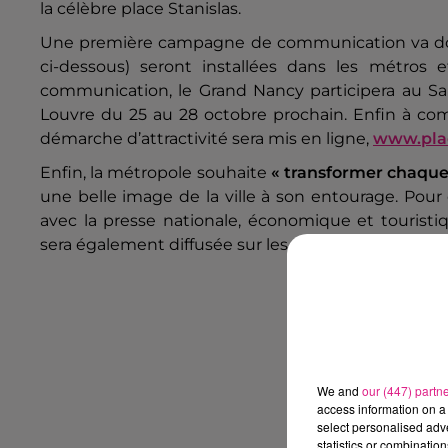
la célèbre place Stanislas.
Une première campagne de communication va do
ci-dessous) seront installées dans les métros 
communication, le Grand Nancy participera au Sal
Louvre du 25 au 28 octobre prochain. Enfin à c
démarche d’attractivité sera mis en ligne,
www.plac
Enfin, la métropole souhaite
« transformer chaque
une belle image de la ville à son entourage. Pour 
avec la presse nationale, économique et touristi
sera également diffusée sur les réseaux sociaux.
We and
our (447) partn
access information on a 
select personalised ad
statistics or combinatio