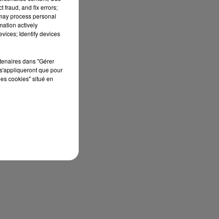
 fraud, and fix errors;
 may process personal
mation actively
vices; Identify devices
rtenaires dans "Gérer
s'appliqueront que pour
les cookies" situé en