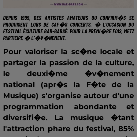
DEPUIS 1999, DES ARTISTES AMATEURS OU CONFIRM�S SE
PRODUISENT LORS DE CAF�S CONCERTS, � L'OCCASION DU
FESTIVAL
ÈCULTURE BAR-BARSÈ
. POUR LA PREMI�RE FOIS, METZ
PARTICIPE � L'�V�NEMENT.
Pour valoriser la sc�ne locale et
partager la passion de la culture,
le deuxi�me �v�nement
national (apr�s la F�te de la
Musique) s'organise autour d'une
programmation abondante et
diversifi�e. La musique �tant
l'attraction phare du festival, 85%