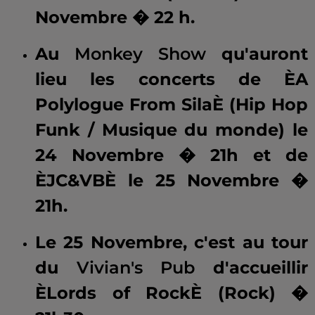
Novembre � 22 h.
Au
Monkey Show
qu'auront
lieu les concerts de ÈA
Polylogue From SilaÈ (Hip Hop
Funk / Musique du monde) le
24 Novembre � 21h et de
ÈJC&VBÈ le 25 Novembre �
21h.
Le 25 Novembre, c'est au tour
du
Vivian's Pub
d'accueillir
ÈLords of RockÈ (Rock) �