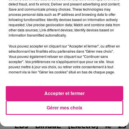
ÈChapelier FouÈ (Electro) le 24
detect fraud, and fix errors; Deliver and present advertising and content;
Save and communicate privacy choices. These technologies may
Novembre et � ÈProxima du
process personal data such as IP address and browsing data to offer
following functionalities: Identify devices based on information actively
CentaureÈ (Electro Rap) le 25
requested; Use precise geolocation data; Match and combine data from
other data sources; Link different devices; Identify devices based on
Novembre � 21 h.
information transmitted automatically.
Vous pouvez accepter en cliquant sur "Accepter et fermer", ou affiner en
L'Irish Pub
accueille� ÈTardisÈ
sélectionnant les finalités et/ou partenaires dans "Gérer mes choix".
Vous pouvez également refuser en cliquant sur "Continuer sans
(Rock) le 24 Novembre, et
accepter". Vos préférences ne s'appliqueront que pour ce site. Vous
pouvez mettre à jour vos choix, ou retirer votre consentement à tout
ÈRivieraÈ (Rock) le 25
moment via le lien "Gérer les cookies" situé en bas de chaque page.
Novembre � 21h30.
Accepter et fermer
Diff�rents DJ's s'installent
Aux Vedettes�
:� ÈDJ Mehdi
Gérer mes choix
CÈ le 24 Novembre � 22 h et
ÈDJ BindaÈ (Electro) le 25