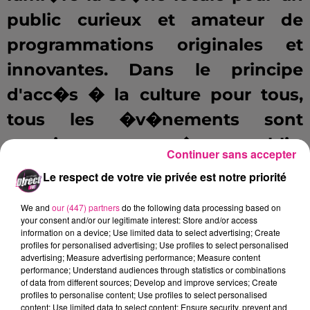
public curieux et amateur de
programmations originales et
innovantes. Dans le principe
d'acc�s � la culture pour tous,
tous les �v�nements sont
gratuits et ouverts � tout public.
Continuer sans accepter
Sur les 3 jours de festival, 14
Le respect de votre vie privée est notre priorité
�v�nements sont organis�s
We and
our (447) partners
do the following data processing based on
dans 6 lieux diff�rents.
your consent and/or our legitimate interest: Store and/or access
information on a device; Use limited data to select advertising; Create
profiles for personalised advertising; Use profiles to select personalised
Au programme pour ce weekend :
advertising; Measure advertising performance; Measure content
performance; Understand audiences through statistics or combinations
of data from different sources; Develop and improve services; Create
Le
7/7 Caf�
offrira sa sc�ne �
profiles to personalise content; Use profiles to select personalised
content; Use limited data to select content; Ensure security, prevent and