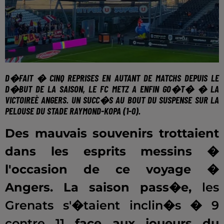
D�FAIT � CINQ REPRISES EN AUTANT DE MATCHS DEPUIS LE
D�BUT DE LA SAISON,
LE FC METZ A ENFIN GO�T� � LA
VICTOIRE
È ANGERS. UN SUCC�S AU BOUT DU SUSPENSE SUR LA
PELOUSE DU STADE RAYMOND-KOPA (1-0).
Des mauvais souvenirs trottaient
dans les esprits messins �
l'occasion de ce voyage �
Angers. La saison pass�e,
les
Grenats s'�taient inclin�s � 9
contre 11
face aux joueurs du