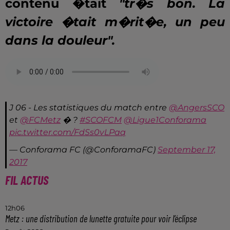
contenu �tait
"tr�s bon. La
victoire �tait m�rit�e, un peu
dans la douleur".
J 06 - Les statistiques du match entre
@AngersSCO
et
@FCMetz
� ?
#SCOFCM
@Ligue1Conforama
pic.twitter.com/FdSs0vLPaq
— Conforama FC (@ConforamaFC)
September 17,
2017
FIL ACTUS
12h06
Metz : une distribution de lunette gratuite pour voir l’éclipse