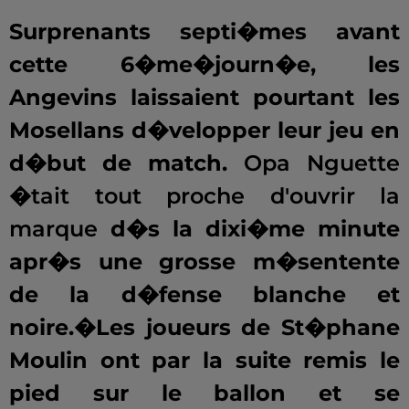
Surprenants septi�mes avant
cette 6�me�journ�e, les
Angevins laissaient pourtant les
Mosellans d�velopper leur jeu en
d�but de match.
Opa Nguette
�tait tout proche d'ouvrir la
marque
d�s la dixi�me minute
apr�s une grosse m�sentente
de la d�fense blanche et
noire.�
Les joueurs de St�phane
Moulin ont par la suite remis le
pied sur le ballon et se