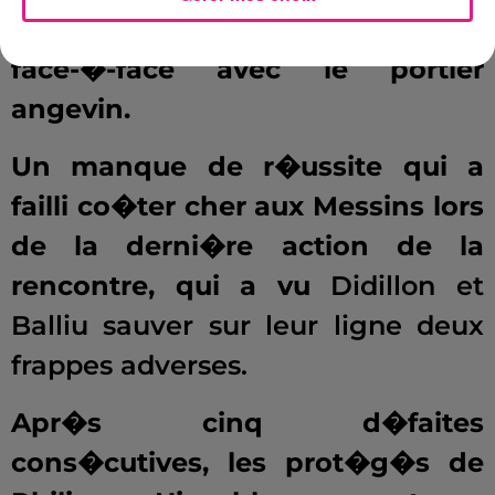
trouver la faille dans un ultime
face-�-face avec le portier
angevin.
Un manque de r�ussite qui a
failli co�ter cher aux Messins lors
de la derni�re action de la
rencontre, qui a vu
Didillon et
Balliu sauver sur leur ligne deux
frappes adverses.
Apr�s cinq d�faites
cons�cutives, les prot�g�s de