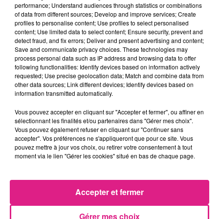
D�s lors, les Angevins se
performance; Understand audiences through statistics or combinations
of data from different sources; Develop and improve services; Create
lan�aient � l'assaut du but de
profiles to personalise content; Use profiles to select personalised
content; Use limited data to select content; Ensure security, prevent and
Didillon. Mais ni Tait (78') ou
detect fraud, and fix errors; Deliver and present advertising and content;
Save and communicate privacy choices. These technologies may
Mangani (80') ne trouvaient la
process personal data such as IP address and browsing data to offer
following functionalities: Identify devices based on information actively
solution pour les locaux. C�t�
requested; Use precise geolocation data; Match and combine data from
other data sources; Link different devices; Identify devices based on
mosellan, Opa Nguette aurait pu
information transmitted automatically.
se racheter sur un nouveau
Vous pouvez accepter en cliquant sur "Accepter et fermer", ou affiner en
sélectionnant les finalités et/ou partenaires dans "Gérer mes choix".
contre messin, mais Letellier
Vous pouvez également refuser en cliquant sur "Continuer sans
accepter". Vos préférences ne s'appliqueront que pour ce site. Vous
claquait le ballon d'une main
pouvez mettre à jour vos choix, ou retirer votre consentement à tout
moment via le lien "Gérer les cookies" situé en bas de chaque page.
fermeÈ cinq minutes du terme.
L'ailier messin �tait imit� dans
Accepter et fermer
le temps additionnel par
Geronimo Poblete
, qui n'a pu
Gérer mes choix