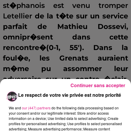
st�phanois est venu tromper
Letellier
de la t�te sur un service
parfait de Mathieu Dossevi,
omnipr�sent dans cette
rencontre�(0-1, 55'). Dans la
foul�e, les Grenats auraient
m�me pu assommer leur
adversaire sur un contre �clair,
Continuer sans accepter
dont la frappe de Nguette en
Le respect de votre vie privée est notre priorité
guise de conclusion s'�crasait
We and
our (447) partners
do the following data processing based on
sur le poteau.
your consent and/or our legitimate interest: Store and/or access
information on a device; Use limited data to select advertising; Create
profiles for personalised advertising; Use profiles to select personalised
https://twitter.com/ConforamaFC/status/9094614848
advertising; Measure advertising performance; Measure content