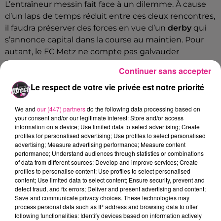
L’entraîneur messin fait face à un dilemme. À cause
d’un laps de temps réduit entre ces deux rencontres,
il faudra préserver des forces en vue d’un
derby
qui
s’annonce capital dans la course au maintien. Pour
autant, le FC Metz ne compte pas galvauder
l’occasion de franchir le cap des
32e de finale de
Continuer sans accepter
Coupe de France.
À la clé : une première victoire en
Le respect de votre vie privée est notre priorité
2020 qui mettrait l’équipe sur de bons rails.
« On a
trois joueurs suspendus
rappelle l’entraîneur messin.
We and
our (447) partners
do the following data processing based on
Naturellement, il y aura un peu de turn-over. Mais
your consent and/or our legitimate interest: Store and/or access
on va mettre une équipe très compétitive ».
information on a device; Use limited data to select advertising; Create
profiles for personalised advertising; Use profiles to select personalised
Pas de
Sunzu, Fofana ni de Maïga
donc pour ce
advertising; Measure advertising performance; Measure content
déplacement en Seine-Maritime. De son côté,
Noss
performance; Understand audiences through statistics or combinations
of data from different sources; Develop and improve services; Create
Traoré
souffre de douleurs « tendineuses » et
profiles to personalise content; Use profiles to select personalised
pourrait passer son tour. Quant aux nouveaux
content; Use limited data to select content; Ensure security, prevent and
arrivants,
Vincent Pajot
est apte au service. La
detect fraud, and fix errors; Deliver and present advertising and content;
Save and communicate privacy choices. These technologies may
présence de
Dylan Bronn
, grenat depuis vendredi,
process personal data such as IP address and browsing data to offer
est incertaine, sa qualification étant en suspens.
« On
following functionalities: Identify devices based on information actively