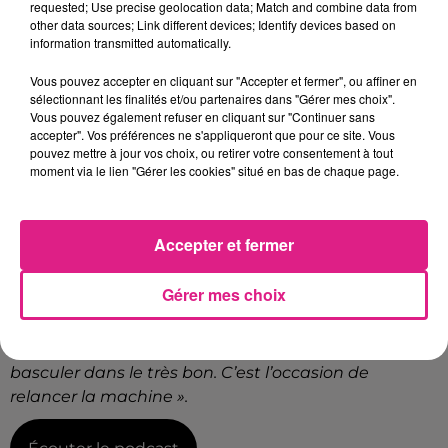
attend de voir s’il est bien qualifié et s’il se sent
requested; Use precise geolocation data; Match and combine data from
other data sources; Link different devices; Identify devices based on
capable de jouer ou pas. Je prendrai ma décision
information transmitted automatically.
assez tardivement »
annonce Vincent Hognon.
Vous pouvez accepter en cliquant sur "Accepter et fermer", ou affiner en
Dans les cages, Alexandre Oukidja s’effacera une
sélectionnant les finalités et/ou partenaires dans "Gérer mes choix".
nouvelle fois au profit de son suppléant,
Paul
Vous pouvez également refuser en cliquant sur "Continuer sans
Delecroix.
Contre les Rouennais, leaders de National
accepter". Vos préférences ne s'appliqueront que pour ce site. Vous
pouvez mettre à jour vos choix, ou retirer votre consentement à tout
2 malgré un statut de promu, l’ancien Niortais se
moment via le lien "Gérer les cookies" situé en bas de chaque page.
veut prudent :
« Rouen a toujours été une très
bonne équipe. Il y a de beaux moyens dans cette
ville. Il faut s’attendre à un match compliqué ».
Pour
Accepter et fermer
le gardien messin, une victoire inaugurale en
2020
pourrait offrir une
dynamique nouvelle
à ses
Gérer mes choix
coéquipiers. Idéale pour atteindre les objectifs en
championnat.
« On doit commencer l’année sur de
bonnes bases. Il faut gagner ce match qui nous fera
basculer dans le très bon. C’est l’occasion de
relancer la machine ».