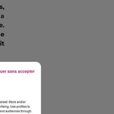
s,
 a
e.
de
it
le
uer sans accepter
is
nd
on
erest: Store and/or
tising; Use profiles to
tand audiences through