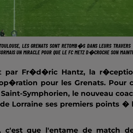
TOULOUSE,
LES GRENATS SONT RETOMB�S DANS LEURS TRAVERS
ORMAIS UN MIRACLE POUR QUE LE FC METZ D�CROCHE SON MAINT
t
par Fr�d�ric Hantz, la r�cepti
 op�ration pour les Grenats. Pour 
 Saint-Symphorien, le nouveau coa
x de Lorraine ses premiers points � 
e, c'est que l'entame de match d