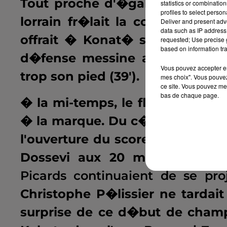
Tout proche d'�galiser si
Niane
statistics or combinatio
profiles to select person
lorrain fr�lait la correctionnel
Deliver and present adv
data such as IP address 
offrait � Konat� son deuxi�m
requested; Use precise g
based on information tra
d�fense messine apathique, m
Vous pouvez accepter en 
trop son pied (39').
mes choix". Vous pouvez
ce site. Vous pouvez met
bas de chaque page.
� la mi-temps, le flair de Kona
� la marque. Du c�t� messin, o
l'ouverture du score. Si au retou
Dossevi aux 20 m�tres oblige
Picards continuaient de se proj
Christophe P�lissier ne tardait
surprise de ce d�but de champ