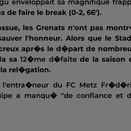
u enveloppait sa magnifique frap
 de faire le break (0-2, 66').
ssue, les Grenats n'ont pas mont
sauver l'honneur. Alors que le Sta
 creux apr�s le d�part de nombre
da sa
12�me d�faite
de la saison 
 la rel�gation.
l'entra�neur du FC Metz Fr�d�r
uipe a manqu� "de confiance et 