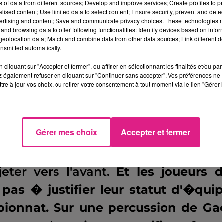
 avait cadr� sa reprise
(38'), le cl
ns of data from different sources; Develop and improve services; Create profiles to 
alised content; Use limited data to select content; Ensure security, prevent and detect
le sur l'action qui suivit. Moncondu
ertising and content; Save and communicate privacy choices. These technologies
and browsing data to offer following functionalities: Identify devices based on infor
e but de la soir�e au milieu d'u
eolocation data; Match and combine data from other data sources; Link different de
nsmitted automatically.
ais l'attaquant ouvrait l�g�reme
cliquant sur "Accepter et fermer", ou affiner en sélectionnant les finalités et/ou pa
 également refuser en cliquant sur "Continuer sans accepter". Vos préférences ne 
tre à jour vos choix, ou retirer votre consentement à tout moment via le lien "Gérer 
t� permettait aux visiteurs de men
n ne se sentait pas trop affect� p
Gérer mes choix
Accepter et fermer
r des vestiaires, la frappe limpide 
ait Gurtner � la parade (46'),
l
eter vers l'avant.
Et les joueurs 
 pas � justifier leur statut d'�qui
ionnat. Sur une percussion de Ga