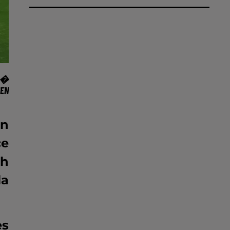
 �
IEN
on
ce
ch
la
es