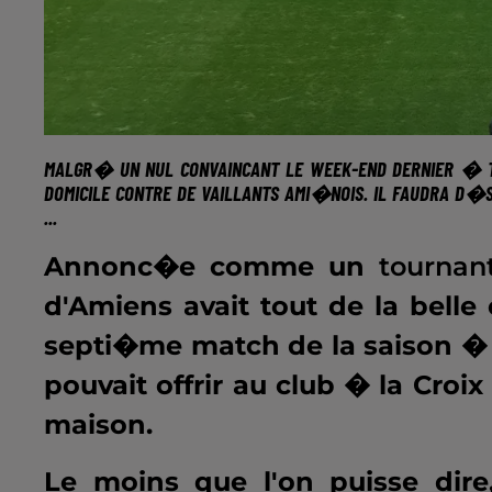
MALGR� UN NUL CONVAINCANT LE WEEK-END DERNIER � 
DOMICILE
CONTRE DE VAILLANTS AMI�NOIS. IL FAUDRA D�S
...
Annonc�e comme un
tournan
d'Amiens avait tout de la belle
septi�me match de la saison �
pouvait offrir au club � la Croi
maison.
Le moins que l'on puisse dir