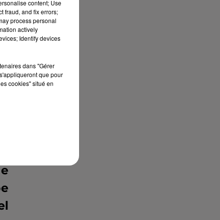
ub
personalise content; Use
 fraud, and fix errors;
it
 may process personal
mation actively
ne
vices; Identify devices
nt
rtenaires dans "Gérer
s'appliqueront que pour
les cookies" situé en
er
ar
de
es
de
pe
el