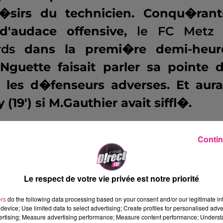
�sirs du technicien. Conqu�rant
d'audace offensive,
le FC Metz
rds
dans la premi�re demi-heur
Nguette faisait parler sa pointe 
t les d�fenseurs adverses. Et aura
9') si M.Gauthier avait siffl�.
mb� dans ses travers. Sur sa seu
Contin
emi�re p�riode,
le promu ami�no
e de cath�drale. Oubli� au seco
Le respect de votre vie privée est notre priorité
la gauche, Konat� voyait son ball
lon (0-1, 29').
ers
do the following data processing based on your consent and/or our legitimate int
device; Use limited data to select advertising; Create profiles for personalised adver
vertising; Measure advertising performance; Measure content performance; Unders