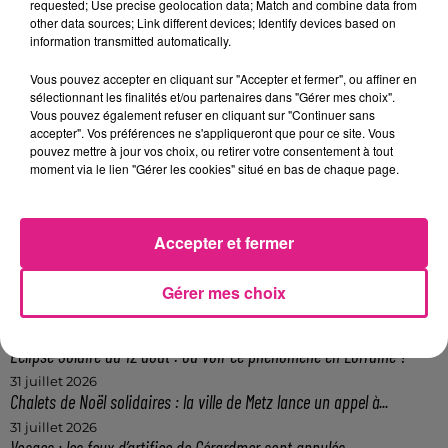
requested; Use precise geolocation data; Match and combine data from
other data sources; Link different devices; Identify devices based on
information transmitted automatically.
FIL ACTUS
Vous pouvez accepter en cliquant sur "Accepter et fermer", ou affiner en
sélectionnant les finalités et/ou partenaires dans "Gérer mes choix".
7 août 2026
Vous pouvez également refuser en cliquant sur "Continuer sans
Lorraine : une journée pas comme les autres au Parc animalier de...
accepter". Vos préférences ne s'appliqueront que pour ce site. Vous
pouvez mettre à jour vos choix, ou retirer votre consentement à tout
6 août 2026
moment via le lien "Gérer les cookies" situé en bas de chaque page.
Metz : une distribution de lunette gratuite pour voir l’éclipse
5 août 2026
Casting de Woof : l'Euro-Métropole de Metz part à la recherche de...
Accepter et fermer
4 août 2026
Officiel : Gauthier Hein quitte le FC Metz pour l'OGC Nice
Gérer mes choix
4 août 2026
Officiel : le lac de Madine reporte son feu d’artifice
4 août 2026
Eclipse Solaire du 12 août : où voir ce phénomène en Lorraine ?
31 juillet 2026
Chalets de Noël solidaires : la ville de Metz lance un appel à...
31 juillet 2026
Vosges : les feux d’artifice de Gérardmer sont annulés