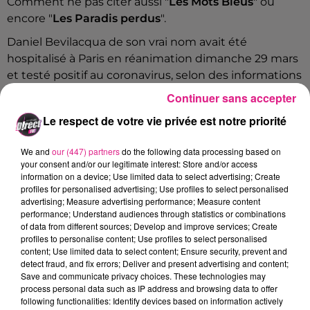
Comment ne pas citer aussi
"
Les Mots Bleus
" ou
encore
"
Les Paradis perdus
".
Daniel Bevilacqua de son vrai nom avait été
hospitalisé à Paris en réanimation dimanche 29 mars
et testé positif au coronavirus, selon des informations
du journal
Le Parisien
.
Continuer sans accepter
Le respect de votre vie privée est notre priorité
We and
our (447) partners
do the following data processing based on
your consent and/or our legitimate interest: Store and/or access
information on a device; Use limited data to select advertising; Create
profiles for personalised advertising; Use profiles to select personalised
advertising; Measure advertising performance; Measure content
performance; Understand audiences through statistics or combinations
of data from different sources; Develop and improve services; Create
profiles to personalise content; Use profiles to select personalised
content; Use limited data to select content; Ensure security, prevent and
detect fraud, and fix errors; Deliver and present advertising and content;
Save and communicate privacy choices. These technologies may
process personal data such as IP address and browsing data to offer
following functionalities: Identify devices based on information actively