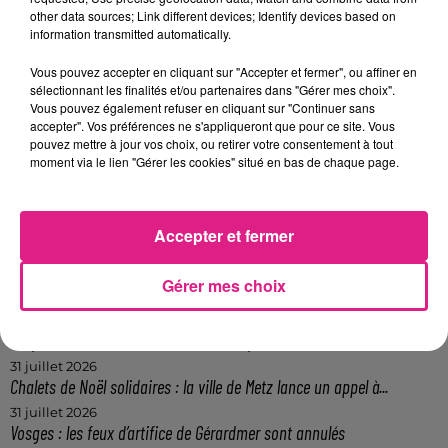
L'int�rieur de la salle Europa[/caption]
other data sources; Link different devices; Identify devices based on
FIL ACTUS
information transmitted automatically.
Vous pouvez accepter en cliquant sur "Accepter et fermer", ou affiner en
sélectionnant les finalités et/ou partenaires dans "Gérer mes choix".
7 août 2026
Vous pouvez également refuser en cliquant sur "Continuer sans
Lorraine : une journée pas comme les autres au Parc animalier de...
accepter". Vos préférences ne s'appliqueront que pour ce site. Vous
6 août 2026
pouvez mettre à jour vos choix, ou retirer votre consentement à tout
Metz : une distribution de lunette gratuite pour voir l’éclipse
moment via le lien "Gérer les cookies" situé en bas de chaque page.
5 août 2026
Casting de Woof : l'Euro-Métropole de Metz part à la recherche de...
4 août 2026
Accepter et fermer
Officiel : Gauthier Hein quitte le FC Metz pour l'OGC Nice
4 août 2026
Gérer mes choix
Officiel : le lac de Madine reporte son feu d’artifice
4 août 2026
Eclipse Solaire du 12 août : où voir ce phénomène en Lorraine ?
31 juillet 2026
Chalets de Noël solidaires : la ville de Metz lance un appel à...
31 juillet 2026
Vosges : les feux d’artifice de Gérardmer sont annulés