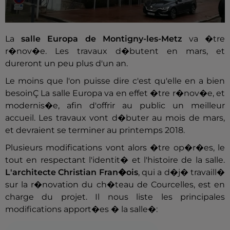
La
salle Europa de Montigny-les-Metz
va �tre
r�nov�e. Les travaux d�butent en mars, et
dureront un peu plus d'un an.
Le moins que l'on puisse dire c'est qu'elle en a bien
besoinÇ La salle Europa va en effet �tre r�nov�e, et
modernis�e, afin d'offrir au public un meilleur
accueil. Les travaux vont d�buter au mois de mars,
et devraient se terminer au printemps 2018.
Plusieurs modifications vont alors �tre op�r�es, le
tout en respectant l'identit� et l'histoire de la salle.
L'architecte Christian Fran�ois
, qui a d�j� travaill�
sur la r�novation du ch�teau de Courcelles, est en
charge du projet. Il nous liste les principales
modifications apport�es � la salle�: