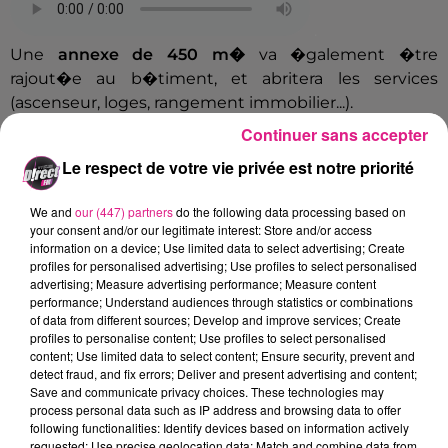
.
Une
annexe de 450 m�
va �galement �tre
rajout�e au b�timent, et abritera les services
(ascenseur, loges, rangement immobilier...).
Continuer sans accepter
Le respect de votre vie privée est notre priorité
.
Enfin l'objectif de cette r�habilitation sera
We and
our (447) partners
do the following data processing based on
�galement de r�duire la consommation
your consent and/or our legitimate interest: Store and/or access
�nerg�tique du b�timent, en modifiant le
information on a device; Use limited data to select advertising; Create
profiles for personalised advertising; Use profiles to select personalised
syst�me de chauffage, l'isolation ext�rieure du
advertising; Measure advertising performance; Measure content
b�timent, et la gestion de l'eau. Une nouvelle toiture
performance; Understand audiences through statistics or combinations
en zinc sera �galement install�e.
of data from different sources; Develop and improve services; Create
profiles to personalise content; Use profiles to select personalised
Le co�t des travaux s'�l�ve
� 3.68 millions d'euros
content; Use limited data to select content; Ensure security, prevent and
detect fraud, and fix errors; Deliver and present advertising and content;
HT.
Save and communicate privacy choices. These technologies may
[caption id="attachment_9353" align="aligncenter"
process personal data such as IP address and browsing data to offer
following functionalities: Identify devices based on information actively
width="590"]
requested; Use precise geolocation data; Match and combine data from