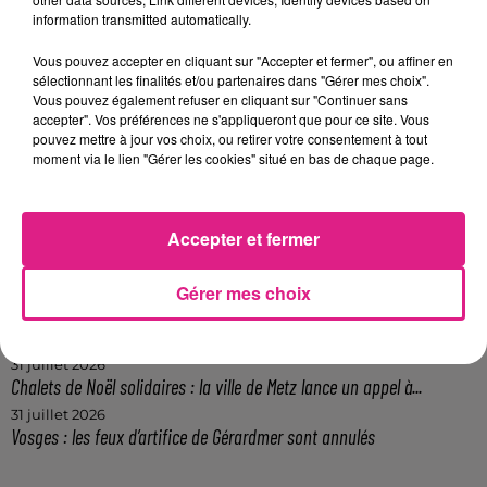
FIL ACTUS
information transmitted automatically.
Vous pouvez accepter en cliquant sur "Accepter et fermer", ou affiner en
7 août 2026
sélectionnant les finalités et/ou partenaires dans "Gérer mes choix".
Lorraine : une journée pas comme les autres au Parc animalier de...
Vous pouvez également refuser en cliquant sur "Continuer sans
6 août 2026
accepter". Vos préférences ne s'appliqueront que pour ce site. Vous
Metz : une distribution de lunette gratuite pour voir l’éclipse
pouvez mettre à jour vos choix, ou retirer votre consentement à tout
moment via le lien "Gérer les cookies" situé en bas de chaque page.
5 août 2026
Casting de Woof : l'Euro-Métropole de Metz part à la recherche de...
4 août 2026
Officiel : Gauthier Hein quitte le FC Metz pour l'OGC Nice
Accepter et fermer
4 août 2026
Officiel : le lac de Madine reporte son feu d’artifice
Gérer mes choix
4 août 2026
Eclipse Solaire du 12 août : où voir ce phénomène en Lorraine ?
31 juillet 2026
Chalets de Noël solidaires : la ville de Metz lance un appel à...
31 juillet 2026
Vosges : les feux d’artifice de Gérardmer sont annulés