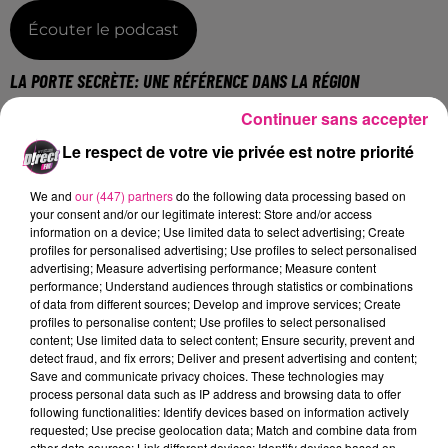
Écouter le podcast
LA PORTE SECRÈTE: UNE RÉFÉRENCE DANS LA RÉGION
Continuer sans accepter
Ouverte depuis juin2016, la Porte Secrète a réussi à
convaincre les joueurs mais aussi les professionnels
Le respect de votre vie privée est notre priorité
du métier. En plus des énigmes, le décors est un
élément primordial pour réussir une immersion
We and
our (447) partners
do the following data processing based on
your consent and/or our legitimate interest: Store and/or access
parfaite dans un univers. Et le joyau de cette
information on a device; Use limited data to select advertising; Create
couronne, c'est très certainement le
«
Trésor des
profiles for personalised advertising; Use profiles to select personalised
Caraïbes
», dans lequel les joueurs explorent un
advertising; Measure advertising performance; Measure content
performance; Understand audiences through statistics or combinations
navire pirate et terminent sur une plage de sable
of data from different sources; Develop and improve services; Create
blanc. Cette pièce qui vous fera réfléchir comme
profiles to personalise content; Use profiles to select personalised
jamais a même été récompensé aux Escape Game
content; Use limited data to select content; Ensure security, prevent and
detect fraud, and fix errors; Deliver and present advertising and content;
Awards.
Save and communicate privacy choices. These technologies may
Une envie de reserver une partie? Il suffit de cliquer
process personal data such as IP address and browsing data to offer
following functionalities: Identify devices based on information actively
ici
requested; Use precise geolocation data; Match and combine data from
other data sources; Link different devices; Identify devices based on