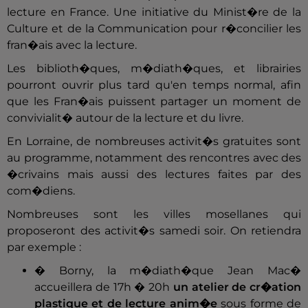
lecture en France. Une initiative du Minist�re de la
Culture et de la Communication pour r�concilier les
fran�ais avec la lecture.
Les biblioth�ques, m�diath�ques, et librairies
pourront ouvrir plus tard qu'en temps normal, afin
que les Fran�ais puissent partager un moment de
convivialit� autour de la lecture et du livre.
En Lorraine, de nombreuses activit�s gratuites sont
au programme, notamment des rencontres avec des
�crivains mais aussi des lectures faites par des
com�diens.
Nombreuses sont les villes mosellanes qui
proposeront des activit�s samedi soir. On retiendra
par exemple :
� Borny, la m�diath�que Jean Mac�
accueillera de 17h � 20h
un atelier de cr�ation
plastique et de lecture anim�e
sous forme de