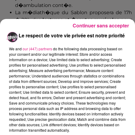
d�ambulation cont�e.
La m�diath�que du Sablon proposera de 17h
� 20h des
lectures et �coutes musicales
pour
Continuer sans accepter
tous ainsi que des animations avec le
Club
d'astronomie de Metz
.
Le respect de votre vie privée est notre priorité
� la m�diath�que Verlaine du Pontiffroy, de
20h � 22h, les plus jeunes assisteront � des
We and
our (447) partners
do the following data processing based on
your consent and/or our legitimate interest: Store and/or access
lectures de nouvelles et textes courts
information on a device; Use limited data to select advertising; Create
horrifiques
, terrifiques et humoristiques.
profiles for personalised advertising; Use profiles to select personalised
advertising; Measure advertising performance; Measure content
En Meurthe-et-Moselle, les communes Saint-Max,
performance; Understand audiences through statistics or combinations
Liverdun, Toul, Allamps, Blenod-l�s-Toul, Jarny
of data from different sources; Develop and improve services; Create
profiles to personalise content; Use profiles to select personalised
organisent elles aussi des rencontres avec le jeune
content; Use limited data to select content; Ensure security, prevent and
public.
detect fraud, and fix errors; Deliver and present advertising and content;
Save and communicate privacy choices. These technologies may
Charlotte Huguin
process personal data such as IP address and browsing data to offer
following functionalities: Identify devices based on information actively
FIL ACTUS
requested; Use precise geolocation data; Match and combine data from
other data sources; Link different devices; Identify devices based on
information transmitted automatically.
7 août 2026