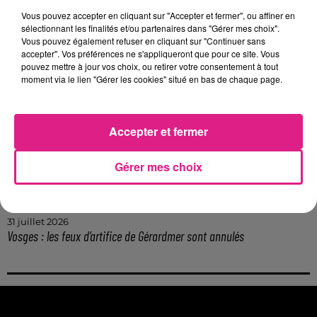
Lorraine : une journée pas comme les autres au Parc animalier de...
Vous pouvez accepter en cliquant sur "Accepter et fermer", ou affiner en
6 août 2026
sélectionnant les finalités et/ou partenaires dans "Gérer mes choix".
Metz : une distribution de lunette gratuite pour voir l’éclipse
Vous pouvez également refuser en cliquant sur "Continuer sans
accepter". Vos préférences ne s'appliqueront que pour ce site. Vous
5 août 2026
pouvez mettre à jour vos choix, ou retirer votre consentement à tout
Casting de Woof : l'Euro-Métropole de Metz part à la recherche de...
moment via le lien "Gérer les cookies" situé en bas de chaque page.
4 août 2026
Officiel : Gauthier Hein quitte le FC Metz pour l'OGC Nice
4 août 2026
Accepter et fermer
Officiel : le lac de Madine reporte son feu d’artifice
4 août 2026
Gérer mes choix
Eclipse Solaire du 12 août : où voir ce phénomène en Lorraine ?
31 juillet 2026
Chalets de Noël solidaires : la ville de Metz lance un appel à...
31 juillet 2026
Vosges : les feux d’artifice de Gérardmer sont annulés