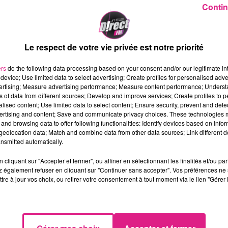
Contin
 ce lundi 5 et mardi 6 d�cembre. Gal�re � pr�voir po
Le respect de votre vie privée est notre priorité
ers
do the following data processing based on your consent and/or our legitimate int
ns ce weekend, lors de la Saint Nicolas. Cela ne devr
device; Use limited data to select advertising; Create profiles for personalised adver
 ceux qui vont travailler ! Pour rappel, les syndicats C
vertising; Measure advertising performance; Measure content performance; Unders
dation des conditions de travail �. Ils soulignent 
ns of data from different sources; Develop and improve services; Create profiles to 
alised content; Use limited data to select content; Ensure security, prevent and detect
ertising and content; Save and communicate privacy choices. These technologies
and browsing data to offer following functionalities: Identify devices based on infor
d�cembre :
eolocation data; Match and combine data from other data sources; Link different de
nsmitted automatically.
� 20h (
consultez les horaires
)
es derniers d�parts avant 19h15 �(
consultez les horaires
)
cliquant sur "Accepter et fermer", ou affiner en sélectionnant les finalités et/ou pa
 également refuser en cliquant sur "Continuer sans accepter". Vos préférences ne 
tre à jour vos choix, ou retirer votre consentement à tout moment via le lien "Gérer 