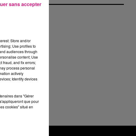
uer sans accepter
ur
erest: Store and/or
ait
tising; Use profiles to
GT,
tand audiences through
un
personalise content; Use
 fraud, and fix errors;
 may process personal
mation actively
vices; Identify devices
rtenaires dans "Gérer
s'appliqueront que pour
les cookies" situé en