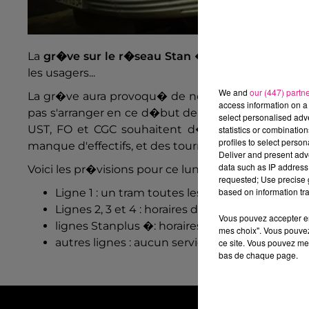
La
gr�ve sur le r�seau Stan
� Nancy se poursuit
les usagers...
We and
our (447) partn
La gr�ve aura provoqu� de nombreuses perturbatio
access information on a 
pas s'arranger en ce d�but de semaine, surtout pour
select personalised ad
UST, FO et CGC souhaitent d�noncer une � d�gra
statistics or combinatio
profiles to select person
manque d'effectifs, et des tourn�es plus longues.
Deliver and present adv
data such as IP address 
Voici les pr�visions pour ce lundi 5 et ce mardi 6 
requested; Use precise g
based on information tra
Ligne 1 : un tram toutes les 20 minutes de 6h 
Lignes 2, 3 et 4 : horaires du dimanche avec d
Vous pouvez accepter en 
lignes Stanplus �: horaires habituels
mes choix". Vous pouvez
autres lignes : aucun service
ce site. Vous pouvez met
bas de chaque page.