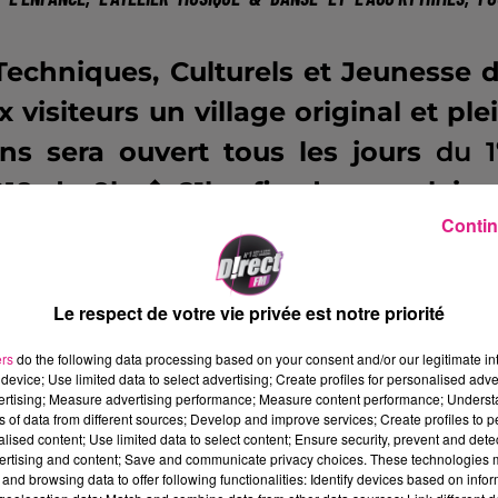
 Techniques, Culturels et Jeunesse 
x visiteurs un village original et ple
ns sera ouvert tous les jours
du 1
018
de 9h � 21h afin de vous laiss
Contin
 leurs illuminations � partir de 17
nnettes d�cor�es avec soin par l
impatients d'entre vous pourro
Le respect de votre vie privée est notre priorité
a bo�te aux lettres du P�re No
ers
do the following data processing based on your consent and/or our legitimate int
device; Use limited data to select advertising; Create profiles for personalised adver
.
vertising; Measure advertising performance; Measure content performance; Unders
ns of data from different sources; Develop and improve services; Create profiles to 
alised content; Use limited data to select content; Ensure security, prevent and detect
ties et spectacles sur le th�me 
ertising and content; Save and communicate privacy choices. These technologies
and browsing data to offer following functionalities: Identify devices based on infor
tits et grands. Deux sorties a