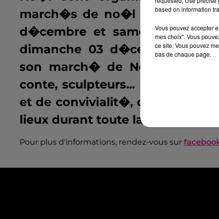
requested; Use precise g
based on information tra
march�s de no�l de Metz et N
Vous pouvez accepter en 
d�cembre et samedi 02 d�cemb
mes choix". Vous pouvez
ce site. Vous pouvez met
dimanche 03 d�cembre, l'asso
bas de chaque page.
son march� de No�l avec une 
conte, sculpteurs... Pour vous 
et de convivialit�, des �v�neme
lieux durant toute la semaine d
Pour plus d'informations, rendez-vous sur
faceboo