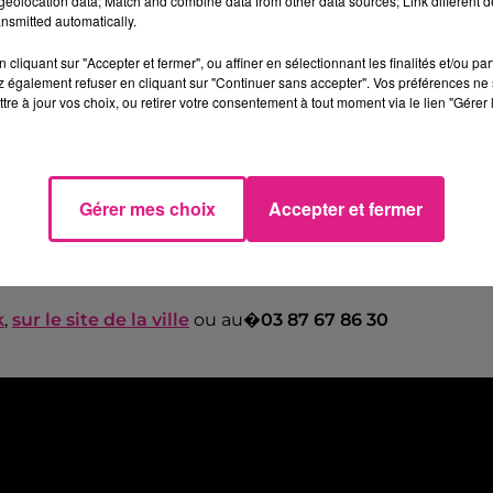
eolocation data; Match and combine data from other data sources; Link different de
nsmitted automatically.
ancy sont pr�vues les mercredi 
cliquant sur "Accepter et fermer", ou affiner en sélectionnant les finalités et/ou pa
re (inscriptions obligatoires). 
 également refuser en cliquant sur "Continuer sans accepter". Vos préférences ne 
tre à jour vos choix, ou retirer votre consentement à tout moment via le lien "Gérer 
ciation Ago'Rythmes vous propo
buvette, des ateliers, lectures 
faire vivre des moments de spectacl
Gérer mes choix
Accepter et fermer
nts culturels et collaboratifs auro
u 08 au 15 d�cembre.
k
,
sur le site de la ville
ou au�
03 87 67 86 30