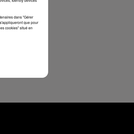
vices; Identify devices
13
rtenaires dans "Gérer
Le
s'appliqueront que pour
les cookies" situé en
se
de
es
nt