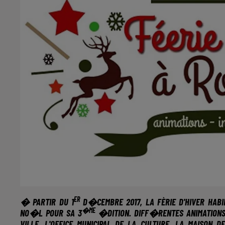
ER
� PARTIR
DU 1
D�CEMBRE 2017
, LA FÈRIE D'HIVER HA
�ME
NO�L POUR SA 3
�DITION. DIFF�RENTES ANIMATIONS
VILLE, L'OFFICE MUNICIPAL DE LA CULTURE, LA MAISON D