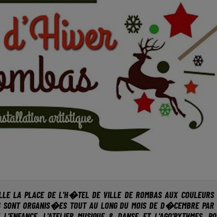
BILLE LA PLACE DE L'H�TEL DE VILLE DE ROMBAS AUX COULEURS
 SONT ORGANIS�ES TOUT AU LONG DU MOIS DE D�CEMBRE PAR
E L'ENFANCE, L'ATELIER MUSIQUE & DANSE ET L'AGO'RYTHMES, P