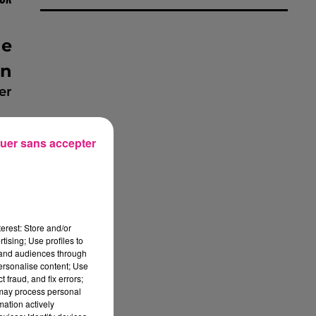
de
in
er
er
uer sans accepter
h.
es
nt
�l
erest: Store and/or
tising; Use profiles to
tand audiences through
personalise content; Use
 fraud, and fix errors;
de
 may process personal
mation actively
ux