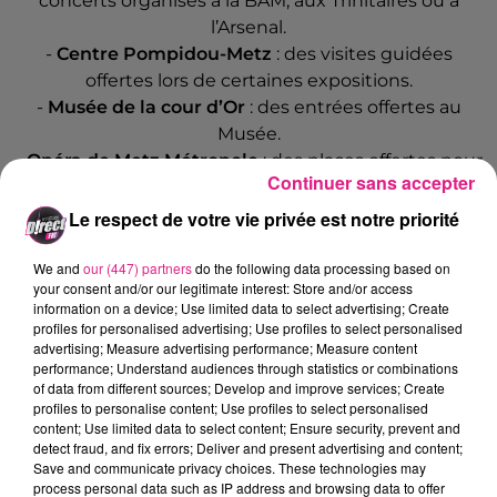
concerts organisés à la BAM, aux Trinitaires ou à
l’Arsenal.
-
Centre Pompidou-Metz
: des visites guidées
offertes lors de certaines expositions.
-
Musée de la cour d’Or
: des entrées offertes au
Musée.
-
Opéra de Metz Métropole
: des places offertes pour
Continuer sans accepter
des spectacles.
-
Metz Cannoniers
: des places offertes pour des
Le respect de votre vie privée est notre priorité
matchs.
-
Espace BMK
: des places offertes pour des
We and
our (447) partners
do the following data processing based on
your consent and/or our legitimate interest: Store and/or access
spectacles et un tarif préférentiel pour les
information on a device; Use limited data to select advertising; Create
accompagnants.
profiles for personalised advertising; Use profiles to select personalised
-
Pokeyland
: des entrées offertes au parc.
advertising; Measure advertising performance; Measure content
performance; Understand audiences through statistics or combinations
-
Metz Tennis de Table
: des places offertes lors de
of data from different sources; Develop and improve services; Create
matchs de Championnat et de Coupe d’Europe.
profiles to personalise content; Use profiles to select personalised
-
Metz Expo
: des entrées offertes pour les foires et
content; Use limited data to select content; Ensure security, prevent and
detect fraud, and fix errors; Deliver and present advertising and content;
salons.
Save and communicate privacy choices. These technologies may
process personal data such as IP address and browsing data to offer