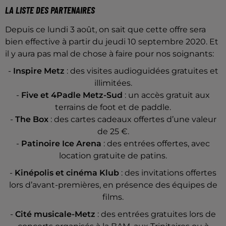
LA LISTE DES PARTENAIRES
Depuis ce lundi 3 août, on sait que cette offre sera
bien effective à partir du jeudi 10 septembre 2020. Et
il y aura pas mal de chose à faire pour nos soignants:
-
Inspire Metz
: des visites audioguidées gratuites et
illimitées.
-
Five et 4Padle Metz-Sud
: un accès gratuit aux
terrains de foot et de paddle.
-
The Box
: des cartes cadeaux offertes d’une valeur
de 25 €.
-
Patinoire Ice Arena
: des entrées offertes, avec
location gratuite de patins.
-
Kinépolis et cinéma Klub
: des invitations offertes
lors d’avant-premières, en présence des équipes de
films.
-
Cité musicale-Metz
: des entrées gratuites lors de