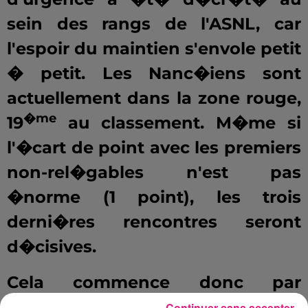
sein des rangs de l'ASNL, car
l'espoir du maintien s'envole petit
� petit. Les Nanc�iens sont
actuellement dans la zone rouge,
�me
19
au classement. M�me si
l'�cart de point avec les premiers
non-rel�gables n'est pas
�norme (1 point), les trois
derni�res rencontres seront
d�cisives.
Cela commence donc par
Monaco. Les Meurthe-et-
Continuer sans accepter