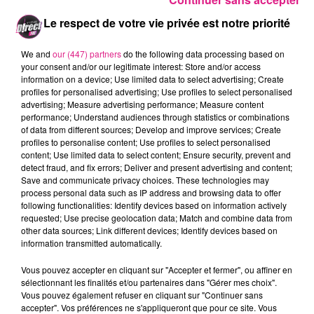
Mosellans savent que la t�che
Le respect de votre vie privée est notre priorité
s'annonce compliqu�e, face au
We and
our (447) partners
do the following data processing based on
your consent and/or our legitimate interest: Store and/or access
leader du championnat, en
information on a device; Use limited data to select advertising; Create
profiles for personalised advertising; Use profiles to select personalised
qu�te pour le titre de champion
advertising; Measure advertising performance; Measure content
performance; Understand audiences through statistics or combinations
de France.�N�anmoins, l'ASNL a
of data from different sources; Develop and improve services; Create
profiles to personalise content; Use profiles to select personalised
quelques atouts pour cette
content; Use limited data to select content; Ensure security, prevent and
detect fraud, and fix errors; Deliver and present advertising and content;
opposition. L'avant-match avec
Save and communicate privacy choices. These technologies may
process personal data such as IP address and browsing data to offer
Lo�c Puyo, milieu de terrain
following functionalities: Identify devices based on information actively
requested; Use precise geolocation data; Match and combine data from
nanc�ien�:
other data sources; Link different devices; Identify devices based on
information transmitted automatically.
Vous pouvez accepter en cliquant sur "Accepter et fermer", ou affiner en
sélectionnant les finalités et/ou partenaires dans "Gérer mes choix".
.
Vous pouvez également refuser en cliquant sur "Continuer sans
L'AS Nancy Lorraine affronte
accepter". Vos préférences ne s'appliqueront que pour ce site. Vous