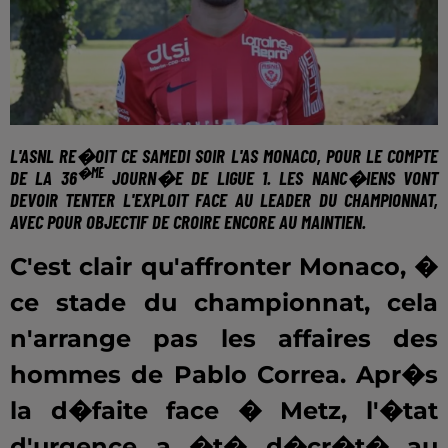
L'ASNL RE�OIT CE SAMEDI SOIR L'AS MONACO
, POUR LE COMPTE
�ME
DE LA 36
JOURN�E DE LIGUE 1. LES NANC�IENS VONT
DEVOIR TENTER L'EXPLOIT FACE AU LEADER DU CHAMPIONNAT,
AVEC POUR OBJECTIF DE CROIRE ENCORE AU MAINTIEN.
C'est clair qu'affronter Monaco, �
ce stade du championnat, cela
n'arrange pas les affaires des
hommes de Pablo Correa. Apr�s
la d�faite face � Metz, l'�tat
d'urgence a �t� d�cr�t� au