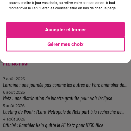
pouvez mettre à jour vos choix, ou retirer votre consentement à tout
donc Monaco
ce samedi, � partir
moment via le lien "Gérer les cookies" situé en bas de chaque page.
de 20h
. Nancy se d�placera
ensuite � Dijon le dimanche 14
Accepter et fermer
mai, avant de recevoir St Etienne
Gérer mes choix
le 20 mai.
FIL ACTUS
7 août 2026
Lorraine : une journée pas comme les autres au Parc animalier de...
6 août 2026
Metz : une distribution de lunette gratuite pour voir l’éclipse
5 août 2026
Casting de Woof : l'Euro-Métropole de Metz part à la recherche de...
4 août 2026
Officiel : Gauthier Hein quitte le FC Metz pour l'OGC Nice