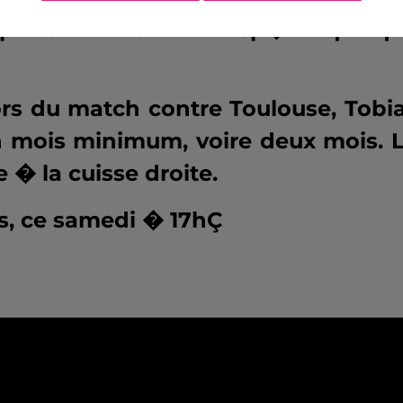
performance afin d'esp�rer quelq
lors du match contre Toulouse, Tobi
 mois minimum, voire deux mois. 
� la cuisse droite.
s, ce samedi � 17hÇ