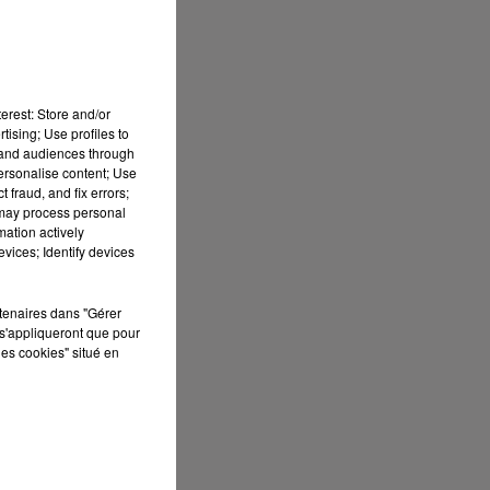
lo
as
erest: Store and/or
tising; Use profiles to
tand audiences through
personalise content; Use
 fraud, and fix errors;
en
 may process personal
mation actively
ue
vices; Identify devices
nt
rtenaires dans "Gérer
nt
s'appliqueront que pour
les cookies" situé en
te
ur
ns
es