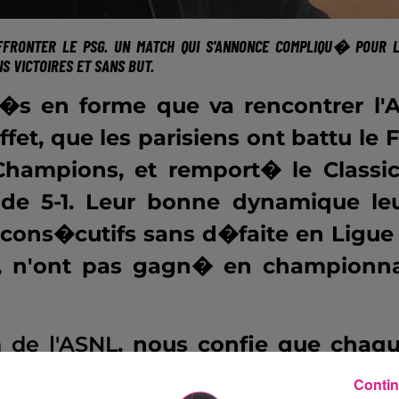
AFFRONTER LE PSG. UN MATCH QUI S'ANNONCE COMPLIQU� POUR 
 VICTOIRES ET SANS BUT.
r�s en forme que va rencontrer l'
fet, que les parisiens ont battu le 
Champions, et remport� le Classi
 de 5-1. Leur bonne dynamique le
cons�cutifs sans d�faite en Ligue 
x, n'ont pas gagn� en championn
n de l'ASNL
, nous confie que chaq
e amen� � jouer contre des �quip
Contin