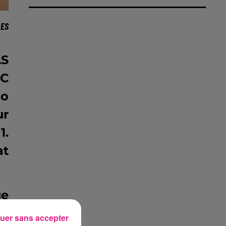
LES
AS
FC
co
ur
1.
at
ue
es
uer sans accepter