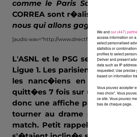
comme le Paris Saint Germai
CORREA sont r�alistes�: È
On n
nous qui allons gagner 5-0 cont
We and
our (447) partn
access information on a 
[audio wav="http://www.directfm.fr/wp-content/up
select personalised ad
.
statistics or combinatio
profiles to select person
L'ASNL et le PSG se sont renco
Deliver and present adv
data such as IP address 
Ligue 1. Les parisiens ont rempo
requested; Use precise g
based on information tra
les nanc�iens en ont rempor
Vous pouvez accepter en 
quitt�es 7 fois sur un score nul.
mes choix". Vous pouvez
ce site. Vous pouvez met
donc une affiche plut�t �quili
bas de chaque page.
tourner au drame pour les nan
match. Petit rappel, lors du mat
s'�taient inclin�s sur le petit s