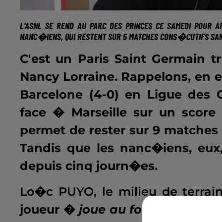
L'ASNL SE REND AU PARC DES PRINCES CE SAMEDI POUR 
NANC�IENS, QUI RESTENT SUR 5 MATCHES CONS�CUTIFS SANS
C'est un Paris Saint Germain t
Nancy Lorraine. Rappelons, en ef
Barcelone (4-0) en Ligue des 
face � Marseille sur un score
permet de rester sur 9 matches 
Tandis que les nanc�iens, eu
depuis cinq journ�es.
Lo�c PUYO, le milieu de terrai
joueur �
joue au foot pour �tr