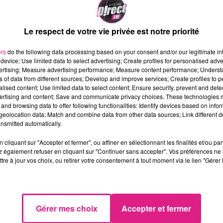
n
È. Toutefois, les hommes de Pab
e se fait pas d'illusions, ce n'est p
Le respect de votre vie privée est notre priorité
re le PSG
È.
ers
do the following data processing based on your consent and/or our legitimate int
device; Use limited data to select advertising; Create profiles for personalised adver
loads/2017/03/Puyo-PSG.wav"/>
vertising; Measure advertising performance; Measure content performance; Unders
ns of data from different sources; Develop and improve services; Create profiles to 
alised content; Use limited data to select content; Ensure security, prevent and detect
ntr�s 26 fois au Parc des Princes 
ertising and content; Save and communicate privacy choices. These technologies
and browsing data to offer following functionalities: Identify devices based on infor
rt� 9 de ces 26 rencontres, alors q
eolocation data; Match and combine data from other data sources; Link different de
nsmitted automatically.
t� 10. Les deux �quipes se so
cliquant sur "Accepter et fermer", ou affiner en sélectionnant les finalités et/ou pa
 Sur le papier, les chiffres annonce
 également refuser en cliquant sur "Continuer sans accepter". Vos préférences ne 
tre à jour vos choix, ou retirer votre consentement à tout moment via le lien "Gérer 
br�e, mais cette rencontre peut vi
c�iens s'ils ne sont pas dans le
ch aller � Marcel Picot, les lorrai
Gérer mes choix
Accepter et fermer
core de 1-2, il faudrait que les homm