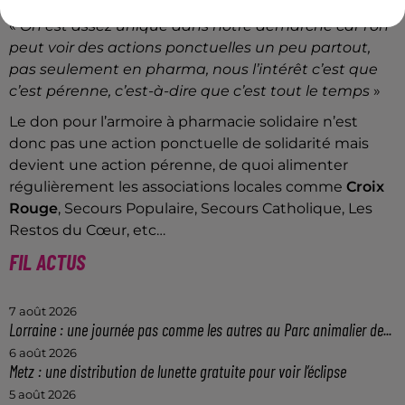
«
On est assez unique dans notre démarche car l’on
peut voir des actions ponctuelles un peu partout,
pas seulement en pharma, nous l’intérêt c’est que
c’est pérenne, c’est-à-dire que c’est tout le temps
»
Le don pour l’armoire à pharmacie solidaire n’est
donc pas une action ponctuelle de solidarité mais
devient une action pérenne, de quoi alimenter
régulièrement les associations locales comme
Croix
Rouge
, Secours Populaire, Secours Catholique, Les
Restos du Cœur, etc…
FIL ACTUS
7 août 2026
Lorraine : une journée pas comme les autres au Parc animalier de...
6 août 2026
Metz : une distribution de lunette gratuite pour voir l’éclipse
5 août 2026