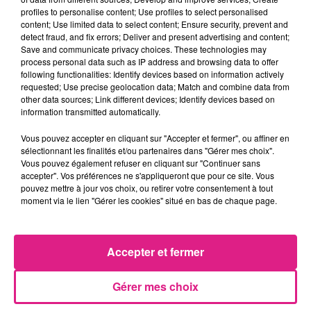
profiles to personalise content; Use profiles to select personalised
Wellpharma
n’est pas en manque de projet ! Bien au
content; Use limited data to select content; Ensure security, prevent and
contraire, ils sont très actifs. En juillet pour la
detect fraud, and fix errors; Deliver and present advertising and content;
Save and communicate privacy choices. These technologies may
première fois, ils ont accepté une offre pour un
process personal data such as IP address and browsing data to offer
partenariat de solidarité pour les animaux avec la
following functionalities: Identify devices based on information actively
SPA.
requested; Use precise geolocation data; Match and combine data from
other data sources; Link different devices; Identify devices based on
«
Wellpharma à plein de projets, de solidarité
information transmitted automatically.
également, et de bienveillance vis-à-vis des patients
Vous pouvez accepter en cliquant sur "Accepter et fermer", ou affiner en
[…] On fait des temps forts pour survibiliser l’offre
sélectionnant les finalités et/ou partenaires dans "Gérer mes choix".
dans la pharmacie mais c’est pérenne dans le
Vous pouvez également refuser en cliquant sur "Continuer sans
accepter". Vos préférences ne s'appliqueront que pour ce site. Vous
temps
»
pouvez mettre à jour vos choix, ou retirer votre consentement à tout
moment via le lien "Gérer les cookies" situé en bas de chaque page.
« ON EST ASSEZ UNIQUE DANS NOTRE DÉMARCHE »
Accepter et fermer
Si vous souhaitez participer à ce mouvement de
Gérer mes choix
générosité et de
solidarité
vous n’avez pas de temps
imparti pour le faire !