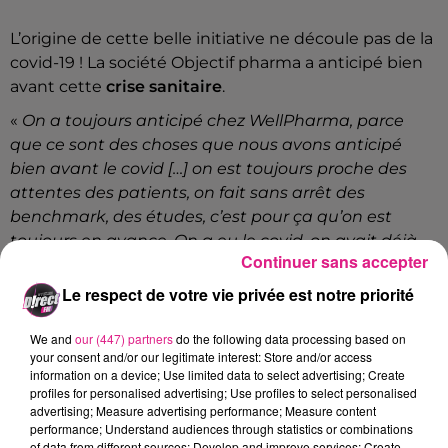
L’origine de cette belle initiative ne découle pas de la
covid-19 ! La société Objectif pharma a anticipé bien
avant cette
crise sanitaire
.
«
On a toujours anticipé chez WellPharma, parce
que ce sont des choses que nous avons anticipé
bien avant le covid […] on est toujours proche des
attentes des patients, on fait sans arrêt des
benchmark, des études, c’est pour ça qu’on est
toujours en avance. On a eu le covid, on avait déjà
Continuer sans accepter
développé pour nos pharmaciens Wellpharma une
prise de rendez-vous en ligne et l’envoie
Le respect de votre vie privée est notre priorité
d’ordonnance
»
We and
our (447) partners
do the following data processing based on
Wellpharma a bien un temps d’avance, et bien
your consent and/or our legitimate interest: Store and/or access
heureusement !
information on a device; Use limited data to select advertising; Create
profiles for personalised advertising; Use profiles to select personalised
advertising; Measure advertising performance; Measure content
performance; Understand audiences through statistics or combinations
UNE INITIATIVE QUI DÉBOUCHE SUR D’AUTRES HORIZONS
of data from different sources; Develop and improve services; Create