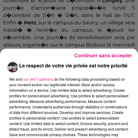
novembre et le jeudi 1er d�cembre. A
Longwy
, une
journ�e d'action�sera propos�e�le lundi 5
d�cembre de 11�h � 13�h, dans le hall de l'IUT.
Enfin �
Metz
, sur le campus du Saulcy, un village sera
install� � l'entr�e du campus, le �jeudi 1er
d�cembre. Une journ�e de sensibilisation sera, par
ailleurs, organis�e sur le campus Bridoux le mercredi
7 d�cembre de 9�h � 12�h�30, dans l'atrium de
Continuer sans accepter
l'UFR Unit� de Formation et de Recherche en
Le respect de votre vie privée est notre priorité
Sciences Fondamentales et Appliqu�es (SciFa).
En parall�le, la ville de Metz, la Mutualit� Fran�aise
We and
our (447) partners
do the following data processing based on
Lorraine, et le CRI-BIJ se mobilisent �galement. Ce
your consent and/or our legitimate interest: Store and/or access
information on a device; Use limited data to select advertising; Create
jeudi, tout au long de la journ�e, les b�n�voles et
profiles for personalised advertising; Use profiles to select personalised
professionnels membres du collectif animeront des
advertising; Measure advertising performance; Measure content
stands d'information et de sensibilisation au
performance; Understand audiences through statistics or combinations
of data from different sources; Develop and improve services; Create
d�pistage au centre-ville de Metz. Des �quipes
profiles to personalise content; Use profiles to select personalised
mobiles d'�tudiants viendront en renfort des
content; Use limited data to select content; Ensure security, prevent and
membres du collectif en proposant des informations
detect fraud, and fix errors; Deliver and present advertising and content;
Save and communicate privacy choices. These technologies may
sur les stands, en arpentant les rues pour sensibiliser