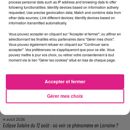
process personal data such as IP address and browsing data to offer
au d�pistage, � travers un questionnaire et en
following functionalities: Identify devices based on information actively
distribuant des kits de pr�vention, et en allant aux
requested; Use precise geolocation data; Match and combine data from
other data sources; Link different devices; Identify devices based on
abords des lyc�es pour inciter les jeunes � se faire
information transmitted automatically.
d�pister.
Vous pouvez accepter en cliquant sur "Accepter et fermer", ou affiner en
FIL ACTUS
sélectionnant les finalités et/ou partenaires dans "Gérer mes choix".
Vous pouvez également refuser en cliquant sur "Continuer sans
accepter". Vos préférences ne s'appliqueront que pour ce site. Vous
7 août 2026
pouvez mettre à jour vos choix, ou retirer votre consentement à tout
Lorraine : une journée pas comme les autres au Parc animalier de...
moment via le lien "Gérer les cookies" situé en bas de chaque page.
6 août 2026
Metz : une distribution de lunette gratuite pour voir l’éclipse
5 août 2026
Accepter et fermer
Casting de Woof : l'Euro-Métropole de Metz part à la recherche de...
4 août 2026
Gérer mes choix
Officiel : Gauthier Hein quitte le FC Metz pour l'OGC Nice
4 août 2026
Officiel : le lac de Madine reporte son feu d’artifice
4 août 2026
Eclipse Solaire du 12 août : où voir ce phénomène en Lorraine ?