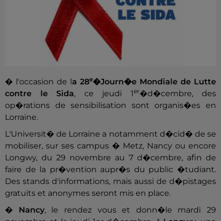
e
� l'occasion de l
a 28
�Journ�e Mondiale de Lutte
er
contre le Sida
, ce jeudi 1
�d�cembre, des
op�rations de sensibilisation sont organis�es en
Lorraine.
L'Universit� de Lorraine a notamment d�cid� de se
mobiliser, sur ses campus � Metz, Nancy ou encore
Longwy, du 29 novembre au 7 d�cembre, afin de
faire de la pr�vention aupr�s du public �tudiant.
Des stands d'informations, mais aussi de d�pistages
gratuits et anonymes seront mis en place.
�
Nancy
, le rendez vous et donn�le mardi 29