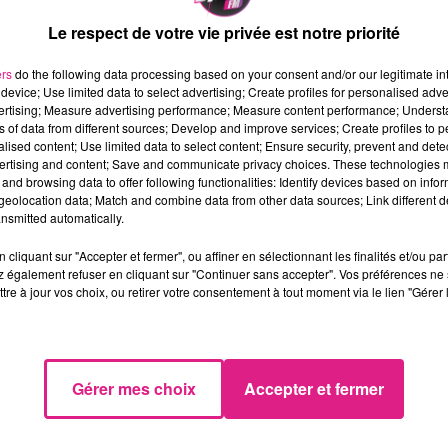
Le respect de votre vie privée est notre priorité
ers
do the following data processing based on your consent and/or our legitimate int
device; Use limited data to select advertising; Create profiles for personalised adver
ant gr�ce � Direct FM : Le Local � Metz !
vertising; Measure advertising performance; Measure content performance; Unders
ns of data from different sources; Develop and improve services; Create profiles to 
et �tablissement, en envoyant tout simplement v
alised content; Use limited data to select content; Ensure security, prevent and detect
net !
ertising and content; Save and communicate privacy choices. These technologies
and browsing data to offer following functionalities: Identify devices based on infor
ns la matin�e.
eolocation data; Match and combine data from other data sources; Link different de
nsmitted automatically.
cliquant sur "Accepter et fermer", ou affiner en sélectionnant les finalités et/ou pa
 également refuser en cliquant sur "Continuer sans accepter". Vos préférences ne 
tre à jour vos choix, ou retirer votre consentement à tout moment via le lien "Gérer 
Gérer mes choix
Accepter et fermer