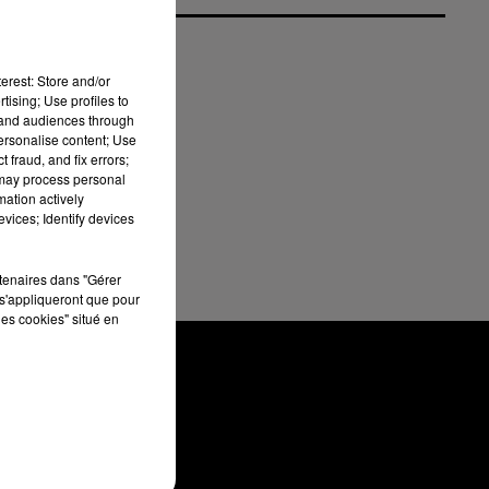
erest: Store and/or
tising; Use profiles to
tand audiences through
personalise content; Use
os
 fraud, and fix errors;
 may process personal
mation actively
vices; Identify devices
rtenaires dans "Gérer
s'appliqueront que pour
les cookies" situé en