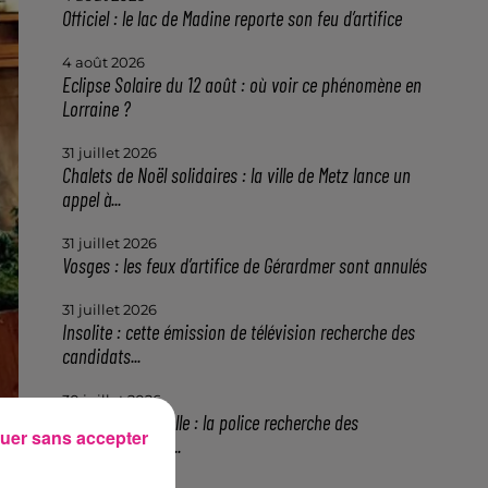
Officiel : le lac de Madine reporte son feu d’artifice
4 août 2026
Eclipse Solaire du 12 août : où voir ce phénomène en
Lorraine ?
31 juillet 2026
Chalets de Noël solidaires : la ville de Metz lance un
appel à...
31 juillet 2026
Vosges : les feux d’artifice de Gérardmer sont annulés
31 juillet 2026
Insolite : cette émission de télévision recherche des
candidats...
30 juillet 2026
Meurthe-et-Moselle : la police recherche des
uer sans accepter
propriétaires de...