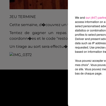
JEU TERMINE
We and
our (447) partn
access information on a 
Cette semaine, d�couvrez un tout nouveau restaur
select personalised ad
statistics or combinatio
Tentez de gagner un repas pour deux dans c
profiles to select person
coordonn�es et le code "resto" � jeu@radiodirect.
Deliver and present adv
data such as IP address 
Un tirage au sort sera effectu� le lundi 6 mars, da
requested; Use precise g
based on information tra
Vous pouvez accepter en 
mes choix". Vous pouvez
ce site. Vous pouvez met
bas de chaque page.