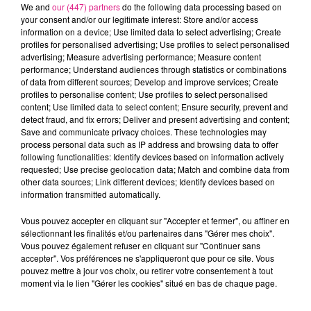
We and
our (447) partners
do the following data processing based on
coordonn�es �
jeu@radiodirect.net
. Un tirage au
your consent and/or our legitimate interest: Store and/or access
sort sera effectu� lundi 20 mars, dans la matin�e.
information on a device; Use limited data to select advertising; Create
profiles for personalised advertising; Use profiles to select personalised
FIL ACTUS
advertising; Measure advertising performance; Measure content
performance; Understand audiences through statistics or combinations
of data from different sources; Develop and improve services; Create
profiles to personalise content; Use profiles to select personalised
6 août 2026
Metz : une distribution de lunette gratuite pour voir l’éclipse
content; Use limited data to select content; Ensure security, prevent and
detect fraud, and fix errors; Deliver and present advertising and content;
5 août 2026
Save and communicate privacy choices. These technologies may
Casting de Woof : l'Euro-Métropole de Metz part à la recherche de...
process personal data such as IP address and browsing data to offer
following functionalities: Identify devices based on information actively
4 août 2026
requested; Use precise geolocation data; Match and combine data from
Officiel : Gauthier Hein quitte le FC Metz pour l'OGC Nice
other data sources; Link different devices; Identify devices based on
4 août 2026
information transmitted automatically.
Officiel : le lac de Madine reporte son feu d’artifice
Vous pouvez accepter en cliquant sur "Accepter et fermer", ou affiner en
4 août 2026
sélectionnant les finalités et/ou partenaires dans "Gérer mes choix".
Eclipse Solaire du 12 août : où voir ce phénomène en Lorraine ?
Vous pouvez également refuser en cliquant sur "Continuer sans
31 juillet 2026
accepter". Vos préférences ne s'appliqueront que pour ce site. Vous
Chalets de Noël solidaires : la ville de Metz lance un appel à...
pouvez mettre à jour vos choix, ou retirer votre consentement à tout
moment via le lien "Gérer les cookies" situé en bas de chaque page.
31 juillet 2026
Vosges : les feux d’artifice de Gérardmer sont annulés