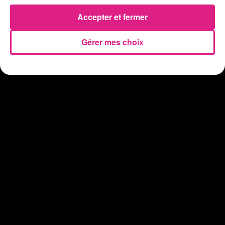
31 juillet 2026
Insolite : cette émission de télévision recherche des candidats...
Accepter et fermer
Gérer mes choix