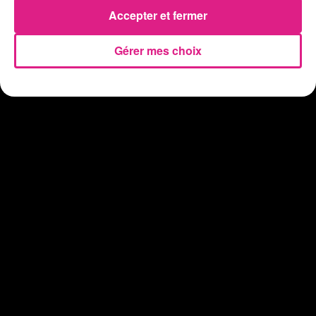
Vosges : les feux d’artifice de Gérardmer sont annulés
Accepter et fermer
Gérer mes choix