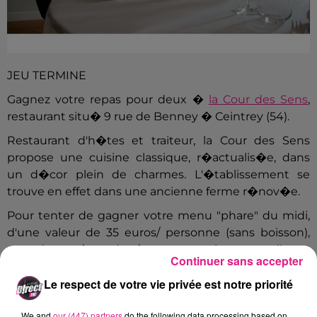
JEU TERMINE
Gagnez votre repas pour deux �
la Cour des Sens
,
restaurant situ� 9 rue de Benney � Ceintrey (54).
Restaurant d'h�tes et traiteur, la Cour des Sens
propose une cuisine classique, r�actualis�e, dans
un d�cor plein de charmes. L'�tablissement se
trouve en effet dans une ancienne ferme r�nov�e.
Pour tenter de gagner votre menu "phare" du midi,
d'une valeur de 35 euros/ personne (sans boisson),
vous devez r�pondre � cette question, par mail :
Continuer sans accepter
Quels sont les cinq sens qui composent le corps
Le respect de votre vie privée est notre priorité
humain ?�
Envoyez votre r�ponse �
jeu@radiodirect.net !
We and
our (447) partners
do the following data processing based on