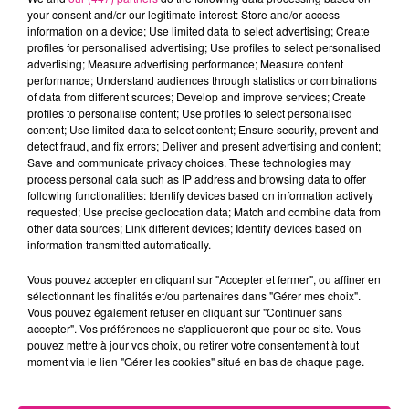
your consent and/or our legitimate interest: Store and/or access
(Tirage au sort lundi matin).
�
information on a device; Use limited data to select advertising; Create
FIL ACTUS
profiles for personalised advertising; Use profiles to select personalised
advertising; Measure advertising performance; Measure content
performance; Understand audiences through statistics or combinations
of data from different sources; Develop and improve services; Create
7 août 2026
profiles to personalise content; Use profiles to select personalised
Lorraine : une journée pas comme les autres au Parc animalier de...
content; Use limited data to select content; Ensure security, prevent and
6 août 2026
detect fraud, and fix errors; Deliver and present advertising and content;
Metz : une distribution de lunette gratuite pour voir l’éclipse
Save and communicate privacy choices. These technologies may
process personal data such as IP address and browsing data to offer
5 août 2026
following functionalities: Identify devices based on information actively
Casting de Woof : l'Euro-Métropole de Metz part à la recherche de...
requested; Use precise geolocation data; Match and combine data from
4 août 2026
other data sources; Link different devices; Identify devices based on
Officiel : Gauthier Hein quitte le FC Metz pour l'OGC Nice
information transmitted automatically.
4 août 2026
Vous pouvez accepter en cliquant sur "Accepter et fermer", ou affiner en
Officiel : le lac de Madine reporte son feu d’artifice
sélectionnant les finalités et/ou partenaires dans "Gérer mes choix".
4 août 2026
Vous pouvez également refuser en cliquant sur "Continuer sans
Eclipse Solaire du 12 août : où voir ce phénomène en Lorraine ?
accepter". Vos préférences ne s'appliqueront que pour ce site. Vous
pouvez mettre à jour vos choix, ou retirer votre consentement à tout
31 juillet 2026
moment via le lien "Gérer les cookies" situé en bas de chaque page.
Chalets de Noël solidaires : la ville de Metz lance un appel à...
31 juillet 2026