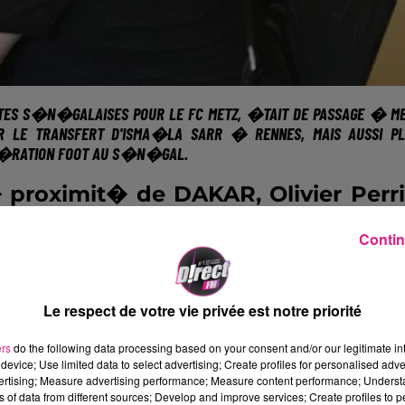
ITES S�N�GALAISES POUR
LE FC METZ
, �TAIT DE PASSAGE � M
SUR LE TRANSFERT D'ISMA�LA SARR � RENNES, MAIS AUSSI P
�RATION FOOT AU S�N�GAL.
proximit� de DAKAR, Olivier Perr
ion Foot
avec beaucoup de succ�
Contin
 � peine quatre�saisons, de la 3�
me, un titre de champion du S�n�ga
Le respect de votre vie privée est notre priorité
de G�n�ration Foot �font aujourd'h
ers
do the following data processing based on your consent and/or our legitimate int
la Sarr,
�qui vient de faire vibrer 
device; Use limited data to select advertising; Create profiles for personalised adver
vertising; Measure advertising performance; Measure content performance; Unders
nnes pour un transfert qui pourra
ns of data from different sources; Develop and improve services; Create profiles to 