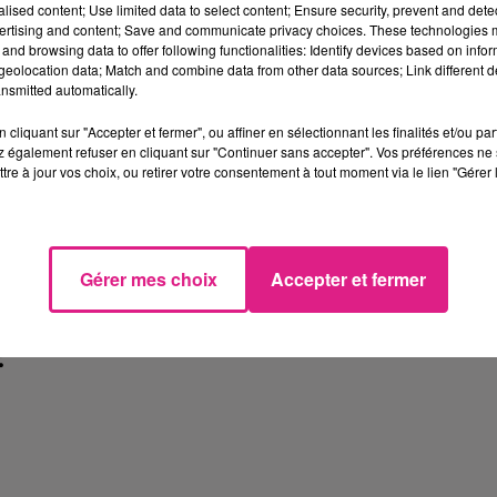
alised content; Use limited data to select content; Ensure security, prevent and detect
s au FC METZ. Un d�part qui se
ertising and content; Save and communicate privacy choices. These technologies
and browsing data to offer following functionalities: Identify devices based on infor
 �nouvelle trouvaille s�n�galais
eolocation data; Match and combine data from other data sources; Link different de
nsmitted automatically.
ler les filets des �quipes adverse
cliquant sur "Accepter et fermer", ou affiner en sélectionnant les finalités et/ou pa
u transfert int�ressant pour le 
 également refuser en cliquant sur "Continuer sans accepter". Vos préférences ne 
tre à jour vos choix, ou retirer votre consentement à tout moment via le lien "Gérer 
 et �conomique qui fait r�ver 
ran�aise. Nous avons souhait� 
Gérer mes choix
Accepter et fermer
. Explication avec
le directeur 
: