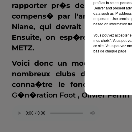
profiles to select person
rapporter pr�s de 30 million
Deliver and present adv
data such as IP address 
compens� par l'arriv�e d'une
requested; Use precise g
based on information tra
Niane, qui devrait faire tremb
Vous pouvez accepter en 
Ensuite, on esp�re un nouvea
mes choix". Vous pouvez
ce site. Vous pouvez met
METZ.
bas de chaque page.
Voici donc un mod�le sportif
nombreux clubs de l'�lite f
conna�tre le fonctionnement
G�n�ration Foot , Olivier Perrin 