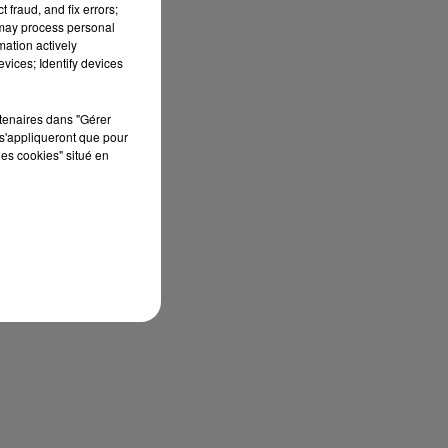
 fraud, and fix errors;
ra
 may process personal
mation actively
e,
vices; Identify devices
s.
rtenaires dans "Gérer
FC
s'appliqueront que pour
les cookies" situé en
de
en
de