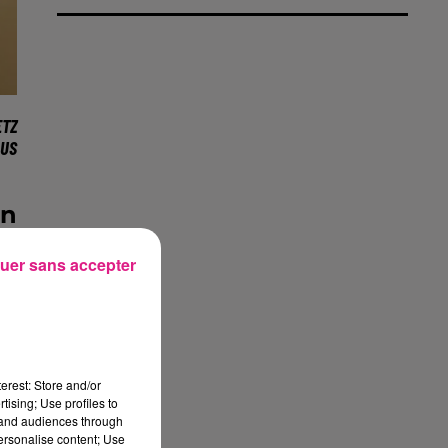
ETZ
LUS
in
s.
uer sans accepter
me
l.
ui
erest: Store and/or
le
tising; Use profiles to
tand audiences through
it
personalise content; Use