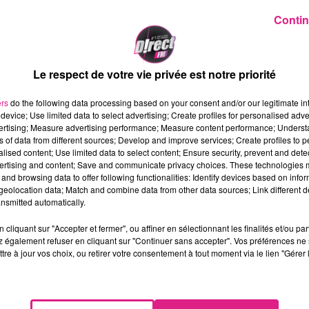
Contin
itre par le grand public en 2007, s
emier album en 2010. "Je ne sais pa
Le respect de votre vie privée est notre priorité
res phares de la chanteuse, ont alo
ers
do the following data processing based on your consent and/or our legitimate int
 jeune femme a fait son chemin, et
device; Use limited data to select advertising; Create profiles for personalised adver
vertising; Measure advertising performance; Measure content performance; Unders
el� des fronti�res, en Asie !
S
ns of data from different sources; Develop and improve services; Create profiles to 
alised content; Use limited data to select content; Ensure security, prevent and detect
 en France au mois d'Octobre. U
ertising and content; Save and communicate privacy choices. These technologies
and browsing data to offer following functionalities: Identify devices based on infor
evrait par la suite �tre programm�
eolocation data; Match and combine data from other data sources; Link different de
nsmitted automatically.
 au micro de Direct FM :
cliquant sur "Accepter et fermer", ou affiner en sélectionnant les finalités et/ou pa
 également refuser en cliquant sur "Continuer sans accepter". Vos préférences ne 
tre à jour vos choix, ou retirer votre consentement à tout moment via le lien "Gérer 
in
Cr�dit Photo : JC FRAISSE