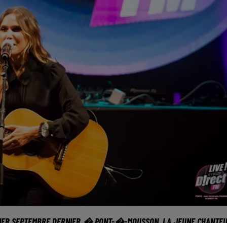
1ER SEPTEMBRE DERNIER � PONT-�-MOUSSON. LA JEUNE CHANTE