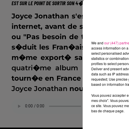
EST SUR LE POINT DE SORTIR SON 4�ME ALBUM "ON".
Joyce Jonathan s'est faite conna
internet, avant de sortir son pr
ou "Pas besoin de toi", deux tit
We and
our (447) partn
s�duit les Fran�ais. Depuis, la
access information on a 
select personalised ad
m�me export� sa musique au-d
statistics or combinatio
profiles to select person
quatri�me album "On"
sortira
Deliver and present adv
data such as IP address 
tourn�e en France et en Asie d
requested; Use precise g
based on information tra
Joyce Jonathan
nous en dit plus,
Vous pouvez accepter en 
mes choix". Vous pouvez
ce site. Vous pouvez met
bas de chaque page.
.
Alicia M�ch