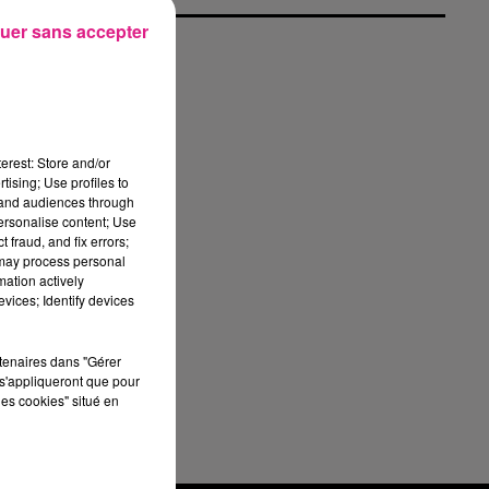
uer sans accepter
ur
s"
rs
erest: Store and/or
 a
tising; Use profiles to
tand audiences through
on
personalise content; Use
 fraud, and fix errors;
ne
 may process personal
mation actively
e.
vices; Identify devices
rtenaires dans "Gérer
s'appliqueront que pour
les cookies" situé en