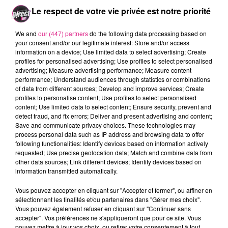
passera le
dimanche 28 avril.
Le respect de votre vie privée est notre priorité
Les inscriptions pour cet événement D!RECT FM, se
font déjà, sur site
lamessine.eu
We and
our (447) partners
do the following data processing based on
your consent and/or our legitimate interest: Store and/or access
information on a device; Use limited data to select advertising; Create
profiles for personalised advertising; Use profiles to select personalised
Une
deuxième marraine,
cette fois ci sportive sera
advertising; Measure advertising performance; Measure content
performance; Understand audiences through statistics or combinations
annoncée prochainement
of data from different sources; Develop and improve services; Create
FIL ACTUS
profiles to personalise content; Use profiles to select personalised
content; Use limited data to select content; Ensure security, prevent and
detect fraud, and fix errors; Deliver and present advertising and content;
Save and communicate privacy choices. These technologies may
7 août 2026
process personal data such as IP address and browsing data to offer
Lorraine : une journée pas comme les autres au Parc animalier de...
following functionalities: Identify devices based on information actively
6 août 2026
requested; Use precise geolocation data; Match and combine data from
Metz : une distribution de lunette gratuite pour voir l’éclipse
other data sources; Link different devices; Identify devices based on
information transmitted automatically.
5 août 2026
Casting de Woof : l'Euro-Métropole de Metz part à la recherche de...
Vous pouvez accepter en cliquant sur "Accepter et fermer", ou affiner en
4 août 2026
sélectionnant les finalités et/ou partenaires dans "Gérer mes choix".
Officiel : Gauthier Hein quitte le FC Metz pour l'OGC Nice
Vous pouvez également refuser en cliquant sur "Continuer sans
accepter". Vos préférences ne s'appliqueront que pour ce site. Vous
4 août 2026
pouvez mettre à jour vos choix, ou retirer votre consentement à tout