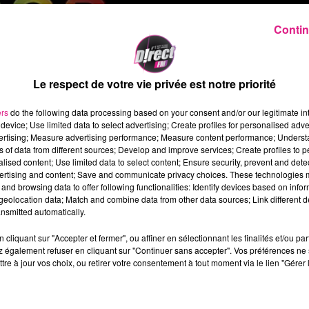
oduire lors du Festival Hop Hop Hop Metz
Contin
llations de Metz)
11 au 14 juillet 2019. Les rues de
Metz
Le respect de votre vie privée est notre priorité
une grande scène de spectacle.
ndez-vous des arts de la rue internationaux. Cet
ers
do the following data processing based on your consent and/or our legitimate int
device; Use limited data to select advertising; Create profiles for personalised adver
é par la compagnie
Deracinemoa
, en partenariat avec la
vertising; Measure advertising performance; Measure content performance; Unders
et, les rues de Metz
. Pendant trois jours, un
ns of data from different sources; Develop and improve services; Create profiles to 
alised content; Use limited data to select content; Ensure security, prevent and detect
ertising and content; Save and communicate privacy choices. These technologies
and browsing data to offer following functionalities: Identify devices based on infor
eolocation data; Match and combine data from other data sources; Link different de
our lancer les festivités de Hop Hop Hop? Attendez-vou
nsmitted automatically.
 géantes illuminées par des milliers de LED
et
cliquant sur "Accepter et fermer", ou affiner en sélectionnant les finalités et/ou pa
 également refuser en cliquant sur "Continuer sans accepter". Vos préférences ne 
tre à jour vos choix, ou retirer votre consentement à tout moment via le lien "Gérer 
rues du centre-ville de la place
Jean Paul III
à celle de 