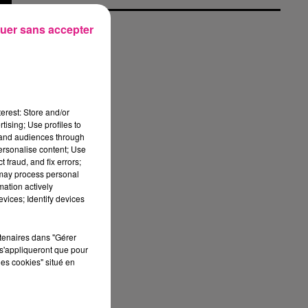
uer sans accepter
erest: Store and/or
tising; Use profiles to
tand audiences through
personalise content; Use
 fraud, and fix errors;
 may process personal
mation actively
vices; Identify devices
s
rtenaires dans "Gérer
s'appliqueront que pour
les cookies" situé en
la