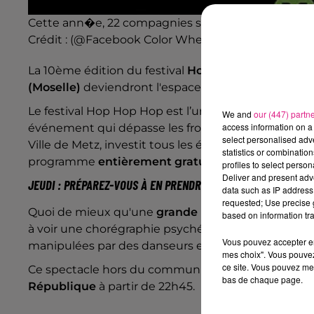
Cette ann�e, 22 compagnies sont invit�es � se pr
Crédit :
(@Facebook Color Wheels - Cie Off - Conste
La 10ème édition du festival
Hop Hop Hop
c'est
du 
(Moselle)
deviendront l'espace de quelques jours 
Le festival Hop Hop Hop est l’un des plus grands re
We and
our (447) partn
access information on a 
événement qui dépasse les frontières est organis
select personalised ad
Ville de Metz, investit tous les étés
au mois de juill
statistics or combinatio
programme
entièrement gratuit
.
profiles to select person
Deliver and present adv
JEUDI : PRÉPAREZ-VOUS À EN PRENDRE PLEIN LES YEUX
data such as IP address 
requested; Use precise g
Quoi de mieux qu'une
grande parade lumineuse
p
based on information tra
à voir une chorégraphie psychédélique
de 10 roues
Vous pouvez accepter en 
manipulées par des danseurs expérimentés.
mes choix". Vous pouvez
ce site. Vous pouvez met
Ce spectacle hors du commun déambulera dans les 
bas de chaque page.
République
à partir de 22h45.