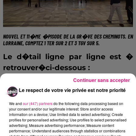
NOUVEL ET 11�ME �PISODE DE LA GR�VE DES CHEMINOTS. EN
LORRAINE, COMPTEZ
1 TER SUR 2 ET 3 TGV SUR 5
.
Le d�tail ligne par ligne est �
retrouver�ci-dessous :
Continuer sans accepter
FIL ACTUS
Le respect de votre vie privée est notre priorité
We and
our (447) partners
do the following data processing based on
6 août 2026
your consent and/or our legitimate interest: Store and/or access
Metz : une distribution de lunette gratuite pour voir l’éclipse
information on a device; Use limited data to select advertising; Create
profiles for personalised advertising; Use profiles to select personalised
5 août 2026
Casting de Woof : l'Euro-Métropole de Metz part à la recherche de...
advertising; Measure advertising performance; Measure content
performance; Understand audiences through statistics or combinations
4 août 2026