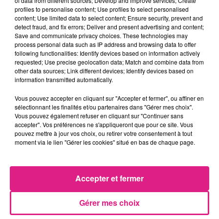
of data from different sources; Develop and improve services; Create
Officiel : Gauthier Hein quitte le FC Metz pour l'OGC Nice
profiles to personalise content; Use profiles to select personalised
content; Use limited data to select content; Ensure security, prevent and
4 août 2026
detect fraud, and fix errors; Deliver and present advertising and content;
Officiel : le lac de Madine reporte son feu d’artifice
Save and communicate privacy choices. These technologies may
4 août 2026
process personal data such as IP address and browsing data to offer
Eclipse Solaire du 12 août : où voir ce phénomène en Lorraine ?
following functionalities: Identify devices based on information actively
requested; Use precise geolocation data; Match and combine data from
31 juillet 2026
other data sources; Link different devices; Identify devices based on
Chalets de Noël solidaires : la ville de Metz lance un appel à...
information transmitted automatically.
31 juillet 2026
Vosges : les feux d’artifice de Gérardmer sont annulés
Vous pouvez accepter en cliquant sur "Accepter et fermer", ou affiner en
sélectionnant les finalités et/ou partenaires dans "Gérer mes choix".
31 juillet 2026
Vous pouvez également refuser en cliquant sur "Continuer sans
Insolite : cette émission de télévision recherche des candidats...
accepter". Vos préférences ne s'appliqueront que pour ce site. Vous
pouvez mettre à jour vos choix, ou retirer votre consentement à tout
moment via le lien "Gérer les cookies" situé en bas de chaque page.
Accepter et fermer
Gérer mes choix