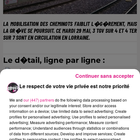
LA MOBILISATION DES CHEMINOTS FAIBLIT L�G�REMENT, MAIS
LA GR�VE SE POURSUIT. CE MARDI 29 MAI,
3 TGV SUR 4 ET 4 TER
SUR 7
SONT EN CIRCULATION EN LORRAINE.
.
Le d�tail, ligne par ligne :
.
Continuer sans accepter
FIL ACTUS
Le respect de votre vie privée est notre priorité
7 août 2026
We and
our (447) partners
do the following data processing based on
Lorraine : une journée pas comme les autres au Parc animalier de...
your consent and/or our legitimate interest: Store and/or access
6 août 2026
information on a device; Use limited data to select advertising; Create
Metz : une distribution de lunette gratuite pour voir l’éclipse
profiles for personalised advertising; Use profiles to select personalised
advertising; Measure advertising performance; Measure content
5 août 2026
performance; Understand audiences through statistics or combinations
Casting de Woof : l'Euro-Métropole de Metz part à la recherche de...
of data from different sources; Develop and improve services; Create
4 août 2026
profiles to personalise content; Use profiles to select personalised