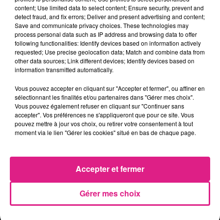
Officiel : Gauthier Hein quitte le FC Metz pour l'OGC Nice
content; Use limited data to select content; Ensure security, prevent and
detect fraud, and fix errors; Deliver and present advertising and content;
4 août 2026
Save and communicate privacy choices. These technologies may
Officiel : le lac de Madine reporte son feu d’artifice
process personal data such as IP address and browsing data to offer
following functionalities: Identify devices based on information actively
4 août 2026
requested; Use precise geolocation data; Match and combine data from
Eclipse Solaire du 12 août : où voir ce phénomène en Lorraine ?
other data sources; Link different devices; Identify devices based on
31 juillet 2026
information transmitted automatically.
Chalets de Noël solidaires : la ville de Metz lance un appel à...
Vous pouvez accepter en cliquant sur "Accepter et fermer", ou affiner en
31 juillet 2026
sélectionnant les finalités et/ou partenaires dans "Gérer mes choix".
Vosges : les feux d’artifice de Gérardmer sont annulés
Vous pouvez également refuser en cliquant sur "Continuer sans
accepter". Vos préférences ne s'appliqueront que pour ce site. Vous
pouvez mettre à jour vos choix, ou retirer votre consentement à tout
moment via le lien "Gérer les cookies" situé en bas de chaque page.
Accepter et fermer
Gérer mes choix