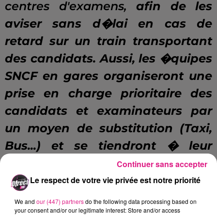
centres d'examens,
afin de les
aviser sans d�lai en cas de
retard sur un train transportant
des candidats. Aussi, les �quipes
SNCF en gares organiseront une
prise en charge prioritaire des
candidats et examinateurs par
un moyen de substitution (Taxi,
Bus...) et se tiendront � leur
disposition pour les orienter vers
Continuer sans accepter
les centres d'examens � leur
Le respect de votre vie privée est notre priorité
arriv�e
" . En cas de retard�suite
We and
our (447) partners
do the following data processing based on
your consent and/or our legitimate interest: Store and/or access
� des difficult�s