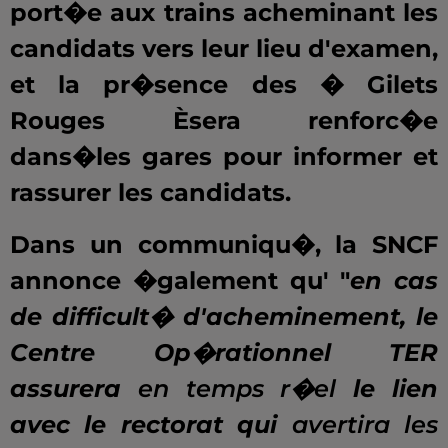
port�e aux trains acheminant les
candidats vers leur lieu d'examen,
et la pr�sence des � Gilets
Rouges Èsera renforc�e
dans�les gares pour informer et
rassurer les candidats.
Dans un communiqu�, la SNCF
annonce �galement qu' "
en cas
de difficult� d'acheminement, le
Centre Op�rationnel TER
assurera
en temps r�el
le lien
avec le rectorat qui
avertira les