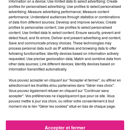
information on a device; Use limited data to select advertising; Create
profiles for personalised advertising; Use profiles to select personalised
d'acheminement, le
advertising; Measure advertising performance; Measure content
performance; Understand audiences through statistics or combinations
rectorat�permettra l'admission
of data from different sources; Develop and improve services; Create
profiles to personalise content; Use profiles to select personalised
de candidats jusqu'� 1h apr�s le
content; Use limited data to select content; Ensure security, prevent and
detect fraud, and fix errors; Deliver and present advertising and content;
d�but normal de l'�preuve.
Save and communicate privacy choices. These technologies may
process personal data such as IP address and browsing data to offer
following functionalities: Identify devices based on information actively
Le dispositif sera activ� dans les
requested; Use precise geolocation data; Match and combine data from
other data sources; Link different devices; Identify devices based on
gares de�
Conflans - Jarny, Epinal,
information transmitted automatically.
Metz, Nancy et Thionville
, les jours
Vous pouvez accepter en cliquant sur "Accepter et fermer", ou affiner en
sélectionnant les finalités et/ou partenaires dans "Gérer mes choix".
de gr�ve, soit :
Vous pouvez également refuser en cliquant sur "Continuer sans
accepter". Vos préférences ne s'appliqueront que pour ce site. Vous
Jeudi 24 mai 2018
pouvez mettre à jour vos choix, ou retirer votre consentement à tout
moment via le lien "Gérer les cookies" situé en bas de chaque page.
Lundi 28 mai 2018
Accepter et fermer