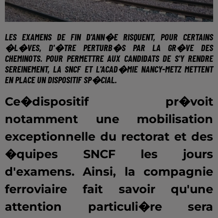
LES EXAMENS DE FIN D'ANN�E RISQUENT, POUR CERTAINS
�L�VES, D'�TRE PERTURB�S PAR
LA GR�VE DES
CHEMINOTS
. POUR PERMETTRE AUX CANDIDATS DE S'Y RENDRE
SEREINEMENT, LA SNCF ET L'ACAD�MIE NANCY-METZ METTENT
EN PLACE UN DISPOSITIF SP�CIAL.
Ce�dispositif pr�voit
notamment une mobilisation
exceptionnelle du rectorat et des
�quipes SNCF les jours
d'examens. Ainsi, la compagnie
ferroviaire fait savoir qu'une
attention particuli�re sera