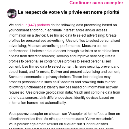
Continuer sans accepter
de Montpellier de partir d�faitiste
Le respect de votre vie privée est notre priorité
:�
ÈOn va l�-bas avec de
l'ambition. Il faudra tout mettre
We and
our (447) partners
do the following data processing based on
your consent and/or our legitimate interest: Store and/or access
en oeuvre pour �tre performants
information on a device; Use limited data to select advertising; Create
profiles for personalised advertising; Use profiles to select personalised
dans ce qu'on peut faireÈ
advertising; Measure advertising performance; Measure content
performance; Understand audiences through statistics or combinations
annonce t-il.
of data from different sources; Develop and improve services; Create
profiles to personalise content; Use profiles to select personalised
content; Use limited data to select content; Ensure security, prevent and
Mais un cador du championnat
detect fraud, and fix errors; Deliver and present advertising and content;
Save and communicate privacy choices. These technologies may
peut en cacher d'autres. Car le FC
process personal data such as IP address and browsing data to offer
following functionalities: Identify devices based on information actively
Metz accueillera par la suite
l'OGC
requested; Use precise geolocation data; Match and combine data from
other data sources; Link different devices; Identify devices based on
Nice
, avant de se rendre au
information transmitted automatically.
V�lodrome pour affronter
Vous pouvez accepter en cliquant sur "Accepter et fermer", ou affiner en
sélectionnant les finalités et/ou partenaires dans "Gérer mes choix".
l'Olympique de Marseille
le week-
Vous pouvez également refuser en cliquant sur "Continuer sans
accepter". Vos préférences ne s'appliqueront que pour ce site. Vous