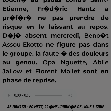
Etienne, Fr�d�ric Hantz a
pr�f�r� ne pas prendre de
risque en le laissant au repos.
D�j� absent mercredi,
Beno�t
Assou-Ekotto
ne figure pas dans
le groupe, la faute � des douleurs
au genou.
Opa Nguette, Ablie
Jallow
et
Florent Mollet
sont en
phase de reprise.
.
AS MONACO - FC METZ, 22�ME JOURN�E DE LIGUE 1. COUP