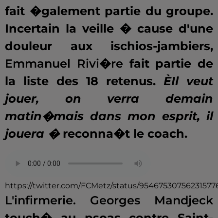
fait �galement partie du groupe.
Incertain la veille � cause d'une
douleur aux ischios-jambiers,
Emmanuel Rivi�re
fait partie de
la liste des 18 retenus.
ÈIl veut
jouer, on verra demain
matin�mais dans mon esprit, il
jouera �
reconna�t le coach.
https://twitter.com/FCMetz/status/95467530756231577
L'infirmerie.
Georges Mandjeck
touch� au psoas contre Saint-