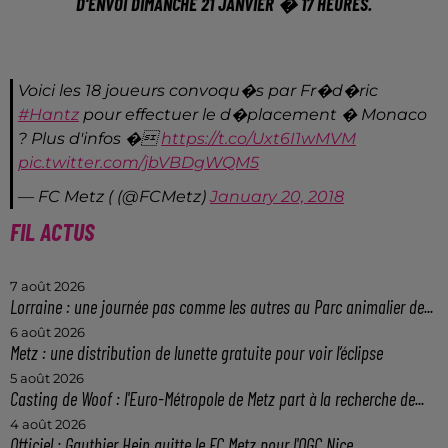
D'ENVOI DIMANCHE 21 JANVIER � 17 HEURES.
Voici les 18 joueurs convoqu�s par Fr�d�ric
#Hantz
pour effectuer le d�placement � Monaco
? Plus d'infos �
https://t.co/Uxt6I1wMVM
pic.twitter.com/jbVBDgWQM5
— FC Metz ( (@FCMetz)
January 20, 2018
FIL ACTUS
7 août 2026
Lorraine : une journée pas comme les autres au Parc animalier de...
6 août 2026
Metz : une distribution de lunette gratuite pour voir l’éclipse
5 août 2026
Casting de Woof : l'Euro-Métropole de Metz part à la recherche de...
4 août 2026
Officiel : Gauthier Hein quitte le FC Metz pour l'OGC Nice