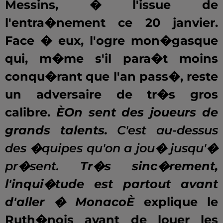
Messins, � l'issue de
l'entra�nement ce 20 janvier.
Face � eux, l'ogre mon�gasque
qui, m�me s'il para�t moins
conqu�rant que l'an pass�, reste
un adversaire de tr�s gros
calibre.
ÈOn sent des joueurs de
grands talents.
C'est au-dessus
des �quipes qu'on a jou� jusqu'�
pr�sent.
Tr�s sinc�rement,
l'inqui�tude est partout avant
d'aller � MonacoÈ
explique le
Ruth�nois avant de louer les