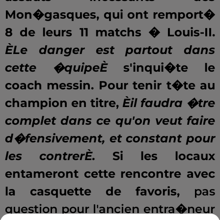
Mon�gasques, qui ont remport�
8 de leurs 11 matchs � Louis-II.
ÈLe danger est partout dans
cette �quipeÈ
s'inqui�te le
coach messin. Pour tenir t�te au
champion en titre,
Èil faudra �tre
complet dans ce qu'on veut faire
d�fensivement, et constant pour
les contrerÈ.
Si les locaux
entameront cette rencontre avec
la casquette de favoris,
pas
question pour l'ancien entra�neur