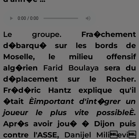
.
Le groupe.
Fra�chement
d�barqu� sur les bords de
Moselle, le milieu offensif
alg�rien
Farid Boulaya
sera du
d�placement sur le Rocher.
Fr�d�ric Hantz explique qu'il
�tait
Èimportant d'int�grer un
joueur le plus vite possibleÈ.
Apr�s
avoir jou� � Dijon puis
contre l'ASSE,
Danijel Milievi