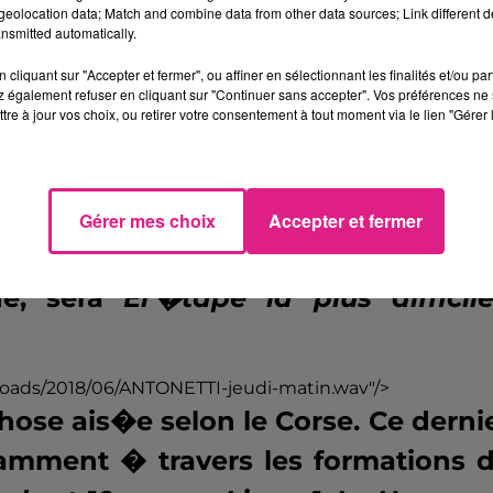
eolocation data; Match and combine data from other data sources; Link different de
rypt�e qui lui imposait de regard
nsmitted automatically.
ncien coach doit
Èred�couvrir la Lig
cliquant sur "Accepter et fermer", ou affiner en sélectionnant les finalités et/ou pa
la rel�gation du club � la croix 
 également refuser en cliquant sur "Continuer sans accepter". Vos préférences ne 
tre à jour vos choix, ou retirer votre consentement à tout moment via le lien "Gérer 
'�lite, le nouveau coach d�crit le 
e du football fran�aisÈ
. O� doit-
e 1È
r�pond Antonetti.
La remont
Gérer mes choix
Accepter et fermer
 division, ambition affich�e par 
ne, sera
Èl'�tape la plus difficil
ploads/2018/06/ANTONETTI-jeudi-matin.wav"/>
.
hose ais�e selon le Corse. Ce derni
tamment � travers les formations 