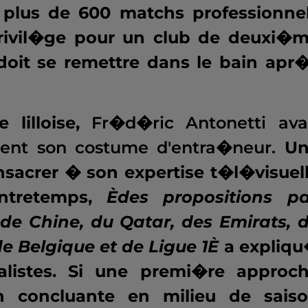
e plus de 600 matchs professionne
privil�ge pour un club de deuxi�
doit se remettre dans le bain apr
 lilloise,
Fr�d�ric Antonetti ava
ment son costume d'entra�neur.
Un
nsacrer � son expertise t�l�visuel
Entretemps,
Èdes propositions p
s de Chine, du Qatar, des Emirats, 
e Belgique et de Ligue 1È
a expliq
alistes. Si une premi�re approc
 concluante en milieu de sais