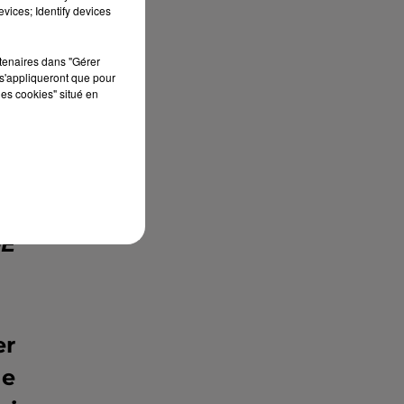
vices; Identify devices
er
ue
rtenaires dans "Gérer
de
s'appliqueront que pour
les cookies" situé en
FC
il
�e
la
eÈ
er
de