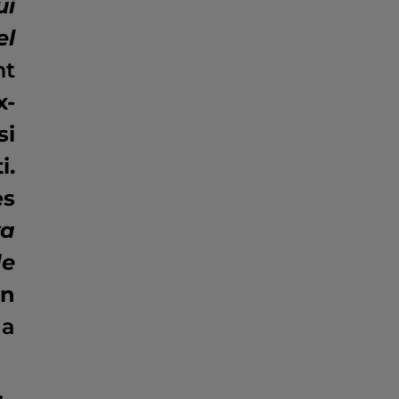
ui
el
nt
x-
si
i.
es
va
de
on
 a