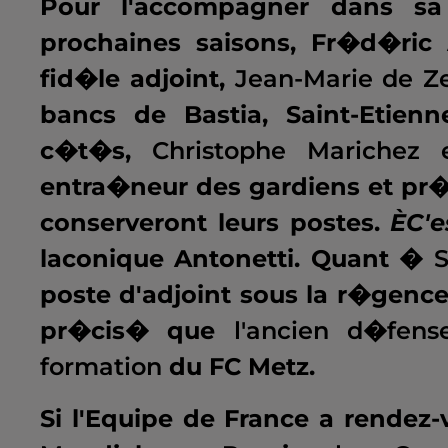
Pour l'accompagner dans sa 
prochaines saisons, Fr�d�ric
fid�le adjoint,
Jean-Marie de Ze
bancs de Bastia, Saint-Etien
c�t�s,
Christophe Marichez
entra�neur des gardiens et pr�
conserveront leurs postes.
ÈC'e
laconique Antonetti. Quant �
S
poste d'adjoint sous la r�genc
pr�cis� que
l'ancien d�fens
formation
du FC Metz.
Si l'Equipe de France a rendez-