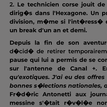
2.
Le technicien corse jouit d
dirig�s dans l'Hexagone. Un 
division, m�me si l'int�ress� 
un break d'un an et demi.
Depuis la fin de son aventure
d�cid� de retirer temporaire
pause qui lui a permis de se co
sur l'antenne de Canal +. 
qu'exotiques. J'ai eu des offre
bonnes s�lections nationales, d
Fr�d�ric Antonetti aux journ
messine s'�tait r�v�l�e non