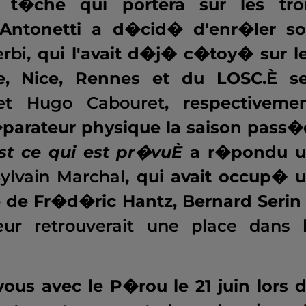
t�che qui portera sur les tro
 Antonetti a d�cid� d'enr�ler s
rbi
, qui l'avait d�j� c�toy� sur l
ne, Nice, Rennes et du LOSC.È s
 et Hugo Cabouret
, respectiveme
parateur physique la saison pass�
st ce qui est pr�vuÈ
a r�pondu 
ylvain Marchal
, qui avait occup� 
e de Fr�d�ric Hantz, Bernard Serin
eur retrouverait une place dans 
vous avec le P�rou le 21 juin lors 