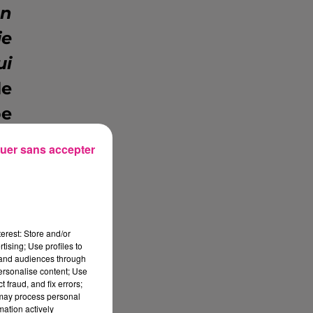
en
je
ui
le
pe
lo
uer sans accepter
es
'a
erest: Store and/or
tising; Use profiles to
de
tand audiences through
personalise content; Use
e.
 fraud, and fix errors;
 may process personal
il
mation actively