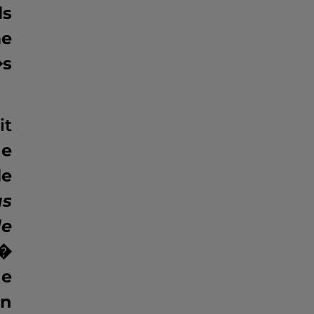
ls
me
�s
it
e
le
as
de
u�
he
on