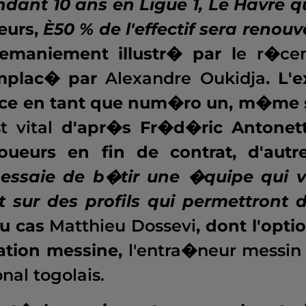
dant 10 ans en Ligue 1, Le Havre q
eurs,
È50 % de l'effectif sera renouv
maniement illustr� par l
e r�ce
emplac� par
Alexandre Oukidja
. L'e
cice en tant que num�ro un, m�me 
t vital
d'apr�s Fr�d�ric Antonett
ueurs en fin de contrat, d'autr
essaie de b�tir une �quipe qui 
t sur des profils qui permettront 
u cas
Matthieu Dossevi
, dont l'opti
ation messine,
l'entra�neur messin
nal togolais.