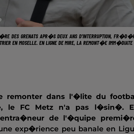
RE DES GRENATS APR�S DEUX ANS D'INTERRUPTION, FR�D�R
TRIER EN MOSELLE. EN LIGNE DE MIRE, LA REMONT�E IMM�DIATE
 remonter dans l'�lite du footba
e, le FC Metz n'a pas l�sin�. 
ntra�neur de l'�quipe premi�r
� une exp�rience peu banale en Lig