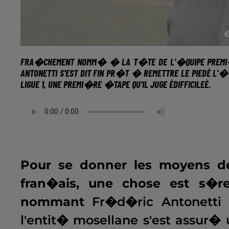
FRA�CHEMENT NOMM� � LA T�TE DE L'�QUIPE PREMI�
ANTONETTI S'EST DIT FIN PR�T � REMETTRE LE PIEDÈ L'�
LIGUE 1, UNE PREMI�RE �TAPE QU'IL JUGE ÈDIFFICILEÈ.
.
Pour se donner les moyens de
fran�ais, une chose est s�r
nommant
Fr�d�ric Antonetti
e
l'entit� mosellane s'est assur