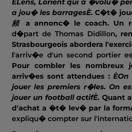
ÈLens, Lorient qui a �volu� pen
a jou� les barragesÈ.
C�t� jou
頻
a annonc� le coach. Un re
d�part de Thomas Didillon
, r
Strasbourgeois abordera l'exer
l
'arriv�e d'un second portier es
Pour combler les nombreux jo
arriv�es sont attendues :
ÈOn 
jouer les premiers r�les. On es
jouer un football actifÈ.
Quant a
d'achat a �t� lev� par la form
expliqu� compter sur l'internatio