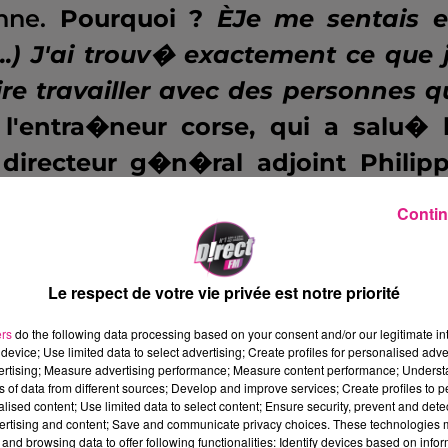
nne.
Pourquoi ?
ÈJe me sentais 
...) J'ai trouv� exactement ce que 
dire travailler avec des personnes q
'entra�neur corse, qui a salu� 
 directeur g�n�ral adjoint Philip
utement Fr�d�ric Arpinon et de Car
Contin
tti retrouvera non seulement l
Le respect de votre vie privée est notre priorité
nnat de Ligue 2.
Une division qu'il n
ers
do the following data processing based on your consent and/or our legitimate int
device; Use limited data to select advertising; Create profiles for personalised adver
on 2003-2004,
lorsque le natif 
vertising; Measure advertising performance; Measure content performance; Unders
ns of data from different sources; Develop and improve services; Create profiles to 
de Ligue 2 avec l'AS Saint-Etienn
alised content; Use limited data to select content; Ensure security, prevent and detect
ertising and content; Save and communicate privacy choices. These technologies
ueurs de Ligue 1, gr�ce � son trava
and browsing data to offer following functionalities: Identify devices based on infor