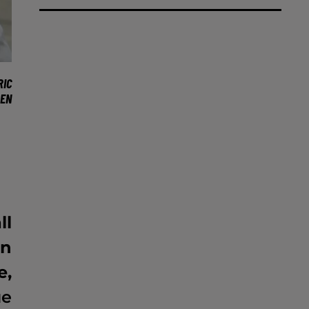
IC
 EN
ll
En
e,
ue