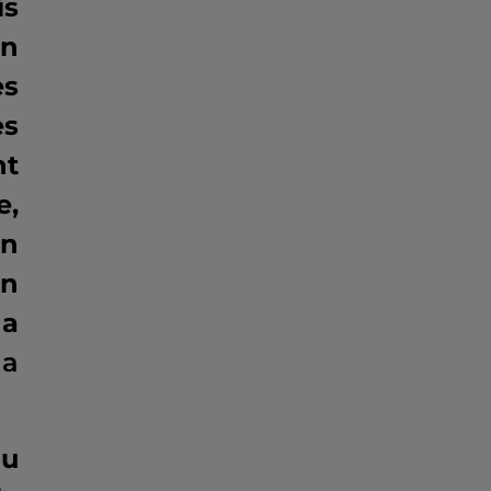
is
on
es
es
nt
e,
un
un
 a
la
du