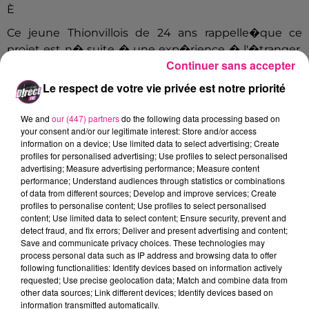
È
Ce jeune Thionvillois de 24 ans rappelle�que ce
projet est n� suite � une exp�rience � l'�tranger.
Continuer sans accepter
Au retour d'un voyage, il s'est aper�u que "
trouver
un logement n'�tait pas simple.
�
Une colocation
Le respect de votre vie privée est notre priorité
pouvait aussi tourner � l'enfer
". C'est l� qu'a
�merg�, avec la complicit� de son ami Laurent
We and
our (447) partners
do the following data processing based on
your consent and/or our legitimate interest: Store and/or access
Samuel, l'id�e d'une application permettant de
information on a device; Use limited data to select advertising; Create
trouver des potentiels colocataires qui partagent les
profiles for personalised advertising; Use profiles to select personalised
m�mes centres d'int�r�ts.
advertising; Measure advertising performance; Measure content
performance; Understand audiences through statistics or combinations
[audio wav="http://www.directfm.fr/wp-
of data from different sources; Develop and improve services; Create
content/uploads/2017/01/Histoire.wav"/>
profiles to personalise content; Use profiles to select personalised
content; Use limited data to select content; Ensure security, prevent and
�
�
detect fraud, and fix errors; Deliver and present advertising and content;
Save and communicate privacy choices. These technologies may
Audacieuse, l'id�e a d�j� conquis son monde :
process personal data such as IP address and browsing data to offer
Cl�ment a remport� il y a peu la bourse "D�filor".
following functionalities: Identify devices based on information actively
5000 euros qui l'ont grandement aid� � financer le
requested; Use precise geolocation data; Match and combine data from
other data sources; Link different devices; Identify devices based on
d�veloppement de son application. �Dans l'ancien
information transmitted automatically.