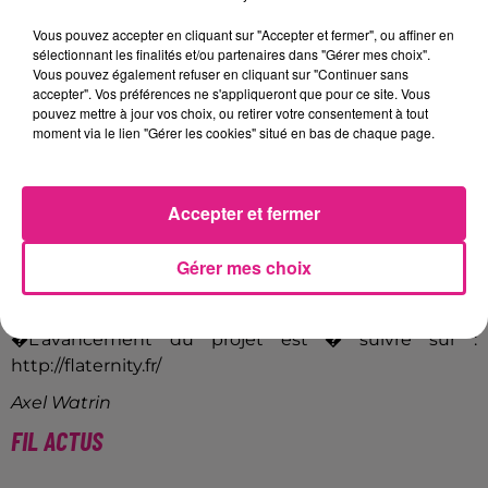
d�p�t de bus TCRM�aujourd'hui reconverti en
centre de production et d'innovation artistique,
Vous pouvez accepter en cliquant sur "Accepter et fermer", ou affiner en
sélectionnant les finalités et/ou partenaires dans "Gérer mes choix".
Cl�ment peut aussi compter sur plusieurs soutiens.
Vous pouvez également refuser en cliquant sur "Continuer sans
Le lieu simplifie en effet le rapprochement entre les
accepter". Vos préférences ne s'appliqueront que pour ce site. Vous
cr�ateurs et le monde professionnel, au d�tour des
pouvez mettre à jour vos choix, ou retirer votre consentement à tout
moment via le lien "Gérer les cookies" situé en bas de chaque page.
banquiers ou d'assurances.�
[audio wav="http://www.directfm.fr/wp-
content/uploads/2017/01/Soutiens.wav"/>
Accepter et fermer
.
L'application Flaternity est
� l'heure actuelle en
Gérer mes choix
phase alpha
: elle n'est pas disponible pour le grand
public mais les fondations sont pos�es.
�L'avancement du projet est � suivre sur :
http://flaternity.fr/
Axel Watrin
FIL ACTUS