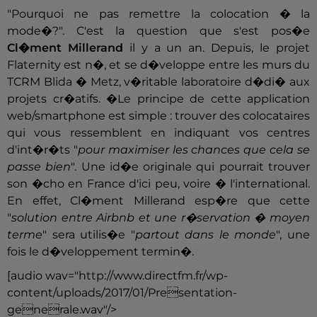
"Pourquoi ne pas remettre la colocation � la
mode�?". C'est la question que s'est pos�e
Cl�ment Millerand
il y a un an. Depuis, le projet
Flaternity est n�, et se d�veloppe entre les murs du
TCRM Blida � Metz, v�ritable laboratoire d�di� aux
projets cr�atifs. �Le principe de cette application
web/smartphone est simple : trouver des colocataires
qui vous ressemblent en indiquant vos centres
d'int�r�ts "
pour maximiser les chances que cela se
passe bien
". Une id�e originale qui pourrait trouver
son �cho en France d'ici peu, voire � l'international.
En effet, Cl�ment Millerand esp�re que cette
"
solution entre Airbnb et une r�servation � moyen
terme
" sera utilis�e "
partout dans le monde
", une
fois le d�veloppement termin�.
[audio wav="http://www.directfm.fr/wp-
content/uploads/2017/01/Presentation-
generale.wav"/>