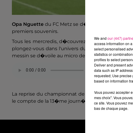
Opa Nguette
du FC Metz se d�voile cette semaine 
premiers souvenirs.
We and
our (447) partn
Tous les mercredis, d�couvrez�
une partie de l'
access information on a 
plongez-vous dans l'univers
du n�o-grenat Opa NG
select personalised ad
statistics or combinatio
messin se d�voile au micro de Direct FM :�
profiles to select person
Deliver and present adv
data such as IP address 
requested; Use precise g
based on information tra
.
Vous pouvez accepter en 
La reprise du championnat de Ligue 1 approche...
mes choix". Vous pouvez
le compte de la 13�me journ�e de L1.
ce site. Vous pouvez met
bas de chaque page.