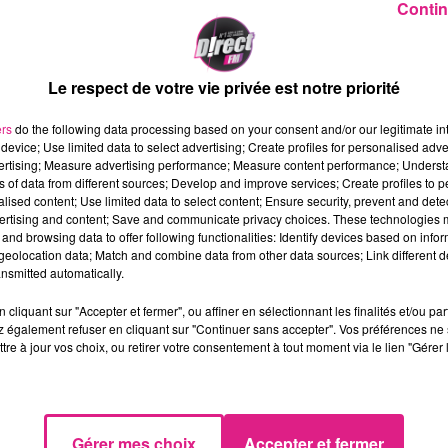
Contin
au micro de Direct FM ! L'attaquant messin nous livre 
Le respect de votre vie privée est notre priorité
ers
do the following data processing based on your consent and/or our legitimate int
interview d�cal�e d'un joueur du FC Metz. Cette semain
device; Use limited data to select advertising; Create profiles for personalised adver
uette, arriv� cette �t� de Valenciennes. Le num�ro 
vertising; Measure advertising performance; Measure content performance; Unders
ns of data from different sources; Develop and improve services; Create profiles to 
alised content; Use limited data to select content; Ensure security, prevent and detect
ertising and content; Save and communicate privacy choices. These technologies
and browsing data to offer following functionalities: Identify devices based on infor
eolocation data; Match and combine data from other data sources; Link different de
nsmitted automatically.
cliquant sur "Accepter et fermer", ou affiner en sélectionnant les finalités et/ou pa
 les grenats se d�placent � Toulouse samedi � 20h, po
 également refuser en cliquant sur "Continuer sans accepter". Vos préférences ne 
tre à jour vos choix, ou retirer votre consentement à tout moment via le lien "Gérer 
Gérer mes choix
Accepter et fermer