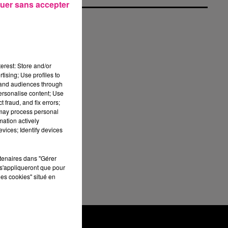
uer sans accepter
ses
erest: Store and/or
e,
tising; Use profiles to
11
tand audiences through
personalise content; Use
 fraud, and fix errors;
 may process personal
mation actively
vices; Identify devices
rtenaires dans "Gérer
ur
s'appliqueront que pour
les cookies" situé en