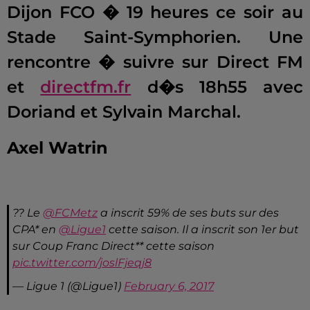
Dijon FCO � 19 heures ce soir au
Stade Saint-Symphorien. Une
rencontre � suivre sur Direct FM
et
directfm.fr
d�s 18h55 avec
Doriand et Sylvain Marchal.
Axel Watrin
?? Le
@FCMetz
a inscrit 59% de ses buts sur des
CPA* en
@Ligue1
cette saison. Il a inscrit son 1er but
sur Coup Franc Direct** cette saison
pic.twitter.com/joslFjeqj8
— Ligue 1 (@Ligue1)
February 6, 2017