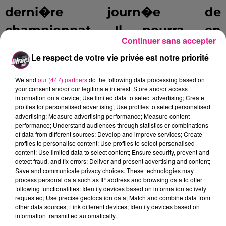
derni�re journ�e de
championnat. Il pourra en
Continuer sans accepter
revanche compter sur
Jordan
Le respect de votre vie privée est notre priorité
Loti�s
; le d�fenseur a
We and
our (447) partners
do the following data processing based on
r�int�gr� le groupe apr�s une
your consent and/or our legitimate interest: Store and/or access
information on a device; Use limited data to select advertising; Create
torsion du genou.
profiles for personalised advertising; Use profiles to select personalised
advertising; Measure advertising performance; Measure content
performance; Understand audiences through statistics or combinations
Face � un promu et un
of data from different sources; Develop and improve services; Create
profiles to personalise content; Use profiles to select personalised
concurrent direct pour le
content; Use limited data to select content; Ensure security, prevent and
detect fraud, and fix errors; Deliver and present advertising and content;
maintien, l'entra�neur du FC
Save and communicate privacy choices. These technologies may
process personal data such as IP address and browsing data to offer
Metz, Philippe Hinschberger, est
following functionalities: Identify devices based on information actively
requested; Use precise geolocation data; Match and combine data from
d�termin� � chercher les trois
other data sources; Link different devices; Identify devices based on
information transmitted automatically.
points mais se m�fie du