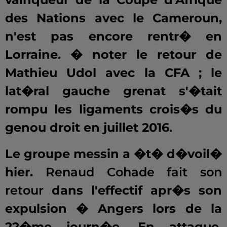
des Nations avec le Cameroun,
n'est pas encore rentr� en
Lorraine. � noter le retour de
Mathieu Udol avec la CFA ; le
lat�ral gauche grenat s'�tait
rompu les ligaments crois�s du
genou droit en juillet 2016.
Le groupe messin a �t� d�voil�
hier.
Renaud Cohade fait son
retour
dans l'effectif apr�s son
expulsion � Angers lors de la
22�me journ�e. En attaque,