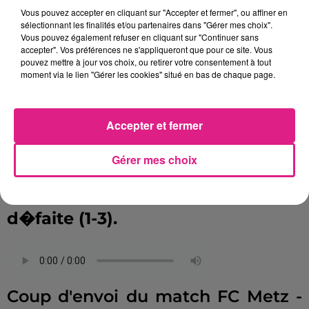
potentiel offensif de cette
Vous pouvez accepter en cliquant sur "Accepter et fermer", ou affiner en
sélectionnant les finalités et/ou partenaires dans "Gérer mes choix".
�quipe bourguignonne.
Vous pouvez également refuser en cliquant sur "Continuer sans
accepter". Vos préférences ne s'appliqueront que pour ce site. Vous
pouvez mettre à jour vos choix, ou retirer votre consentement à tout
moment via le lien "Gérer les cookies" situé en bas de chaque page.
Cheick Diabat�, attaquant du FC
Accepter et fermer
Metz, souligne quant � lui la
Gérer mes choix
bonne prestation des Dijonnais
face � Paris samedi malgr� la
d�faite (1-3).
Coup d'envoi du match FC Metz -