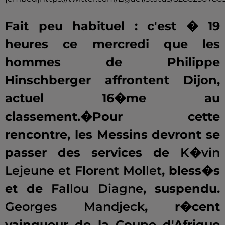
Fait peu habituel : c'est � 19
heures ce mercredi que les
hommes de Philippe
Hinschberger affrontent Dijon,
actuel 16�me au
classement.�
Pour cette
rencontre, les Messins devront se
passer des services de
K�vin
Lejeune et Florent Mollet
, bless�s
et de
Fallou Diagne
, suspendu.
Georges Mandjeck
, r�cent
vainqueur de la Coupe d'Afrique