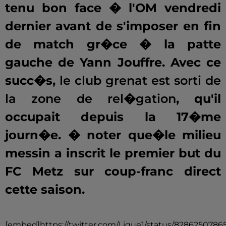
tenu bon face � l'OM vendredi
dernier avant de s'imposer en fin
de match gr�ce � la patte
gauche de Yann Jouffre. Avec ce
succ�s,
le club grenat est sorti de
la zone de rel�gation
, qu'il
occupait depuis la 17�me
journ�e. � noter que�le milieu
messin a inscrit le premier but du
FC Metz sur coup-franc direct
cette saison.
[embed]https://twitter.com/Ligue1/status/8286250786