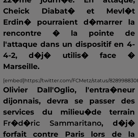
Cheick Diabat� et Mevl�t
Erdin� pourraient d�marrer la
rencontre � la pointe de
l'attaque dans un dispositif en 4-
4-2, d�j� utilis� face �
Marseille.
[embed]https://twitter.com/FCMetz/status/82899883
Olivier Dall'Oglio, l'entra�neur
dijonnais, devra se passer des
services du milieu�de terrain
Fr�d�ric Sammaritano
, d�j�
forfait contre Paris lors de la