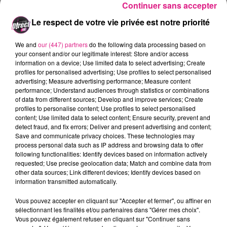
UNE TRICHERIE ASTUCIEUSE
Continuer sans accepter
Le respect de votre vie privée est notre priorité
Les parties étaient regardées en direct sur internet
par le joueur resté à
Nancy
. Grâce à l’aide d’un logiciel,
We and
our (447) partners
do the following data processing based on
il simulait les coups qu’il envoyait via
SMS
codé au
your consent and/or our legitimate interest: Store and/or access
capitaine de l’équipe de France. Ce dernier se plaçait
information on a device; Use limited data to select advertising; Create
ensuite dans la salle de manière précise en fonction
profiles for personalised advertising; Use profiles to select personalised
advertising; Measure advertising performance; Measure content
des coups à jouer. L’ancien grand espoir de la
performance; Understand audiences through statistics or combinations
discipline, âgé de 19 ans au moment des faits, n’avait
of data from different sources; Develop and improve services; Create
qu’à regarder son acolyte pour déplacer ses pièces.
profiles to personalise content; Use profiles to select personalised
FIL ACTUS
content; Use limited data to select content; Ensure security, prevent and
detect fraud, and fix errors; Deliver and present advertising and content;
Save and communicate privacy choices. These technologies may
process personal data such as IP address and browsing data to offer
5 août 2026
following functionalities: Identify devices based on information actively
Casting de Woof : l'Euro-Métropole de Metz part à la recherche de...
requested; Use precise geolocation data; Match and combine data from
4 août 2026
other data sources; Link different devices; Identify devices based on
Officiel : Gauthier Hein quitte le FC Metz pour l'OGC Nice
information transmitted automatically.
4 août 2026
Vous pouvez accepter en cliquant sur "Accepter et fermer", ou affiner en
Officiel : le lac de Madine reporte son feu d’artifice
sélectionnant les finalités et/ou partenaires dans "Gérer mes choix".
4 août 2026
Vous pouvez également refuser en cliquant sur "Continuer sans