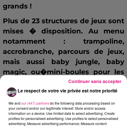
grands !
Plus de 23 structures de jeux sont
mises � disposition. Au menu
notamment : trampoline,
accrobranche, parcours de jeux,
mais aussi baby jungle, baby
magic, ou�mini-boules pour les
Continuer sans accepter
plus petits. Des ateliers
Le respect de votre vie privée est notre priorité
th�matiques seront �galement
propos�s � toute la famille ;
We and
our (447) partners
do the following data processing based on
your consent and/or our legitimate interest: Store and/or access
atelier d'anglais, mission �co-
information on a device; Use limited data to select advertising; Create
profiles for personalised advertising; Use profiles to select personalised
attitude, loisirs cr�atifs, couture,
advertising; Measure advertising performance; Measure content