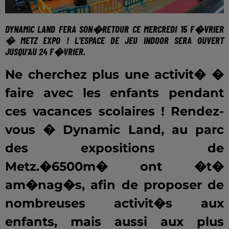
DYNAMIC LAND
FERA SON�RETOUR CE MERCREDI 15 F�VRIER
� METZ EXPO ! L'ESPACE DE JEU INDOOR SERA OUVERT
JUSQU'AU 24 F�VRIER.
Ne cherchez plus une activit� �
faire avec les enfants pendant
ces vacances scolaires ! Rendez-
vous � Dynamic Land, au parc
des expositions de
Metz.�6500m� ont �t�
am�nag�s, afin de proposer de
nombreuses activit�s aux
enfants, mais aussi aux plus