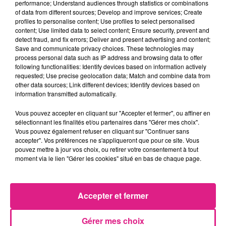
performance; Understand audiences through statistics or combinations
sculpture sur ballons, maquillage,
of data from different sources; Develop and improve services; Create
profiles to personalise content; Use profiles to select personalised
initiation aux premiers secours...
content; Use limited data to select content; Ensure security, prevent and
detect fraud, and fix errors; Deliver and present advertising and content;
Save and communicate privacy choices. These technologies may
Dynamic Land sera ouvert du 15
process personal data such as IP address and browsing data to offer
following functionalities: Identify devices based on information actively
F�vrier au 24 F�vrier, tous les
requested; Use precise geolocation data; Match and combine data from
other data sources; Link different devices; Identify devices based on
jours, de 10h � 18h.
information transmitted automatically.
Vous pouvez accepter en cliquant sur "Accepter et fermer", ou affiner en
Tarifs :�Enfants : 8�50  Adultes
sélectionnant les finalités et/ou partenaires dans "Gérer mes choix".
Vous pouvez également refuser en cliquant sur "Continuer sans
: 6�50  moins de 3 ans : gratuit
accepter". Vos préférences ne s'appliqueront que pour ce site. Vous
pouvez mettre à jour vos choix, ou retirer votre consentement à tout
moment via le lien "Gérer les cookies" situé en bas de chaque page.
Cr�dit Photo :
dynamicland
FIL ACTUS
Accepter et fermer
6 août 2026
Metz : une distribution de lunette gratuite pour voir l’éclipse
Gérer mes choix
5 août 2026