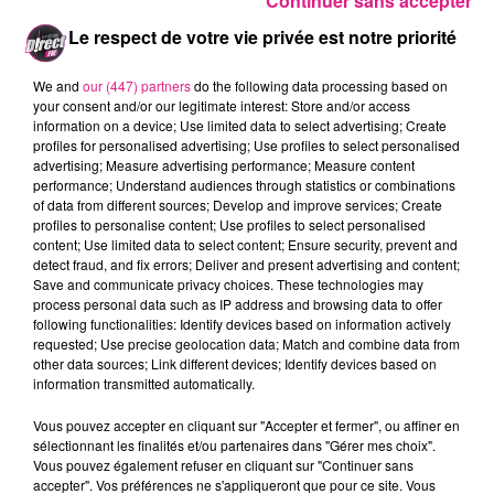
Continuer sans accepter
POUR FAIRE UN DON :
Le respect de votre vie privée est notre priorité
A Metz : c'est au
6 Rue des Dames. Pour prendre
rendez-vous appelez le 03 87 69 18 88
We and
our (447) partners
do the following data processing based on
your consent and/or our legitimate interest: Store and/or access
A Nancy : Dirigez vous vers le 85-87 Boulevard Lobau
information on a device; Use limited data to select advertising; Create
et appelez au 03 83 44 62 62
profiles for personalised advertising; Use profiles to select personalised
advertising; Measure advertising performance; Measure content
Un don prend en moyenne une trentaine de
performance; Understand audiences through statistics or combinations
minutes.
of data from different sources; Develop and improve services; Create
profiles to personalise content; Use profiles to select personalised
FIL ACTUS
content; Use limited data to select content; Ensure security, prevent and
detect fraud, and fix errors; Deliver and present advertising and content;
Save and communicate privacy choices. These technologies may
6 août 2026
process personal data such as IP address and browsing data to offer
Metz : une distribution de lunette gratuite pour voir l’éclipse
following functionalities: Identify devices based on information actively
requested; Use precise geolocation data; Match and combine data from
5 août 2026
other data sources; Link different devices; Identify devices based on
Casting de Woof : l'Euro-Métropole de Metz part à la recherche de...
information transmitted automatically.
4 août 2026
Officiel : Gauthier Hein quitte le FC Metz pour l'OGC Nice
Vous pouvez accepter en cliquant sur "Accepter et fermer", ou affiner en
sélectionnant les finalités et/ou partenaires dans "Gérer mes choix".
4 août 2026
Vous pouvez également refuser en cliquant sur "Continuer sans
Officiel : le lac de Madine reporte son feu d’artifice
accepter". Vos préférences ne s'appliqueront que pour ce site. Vous