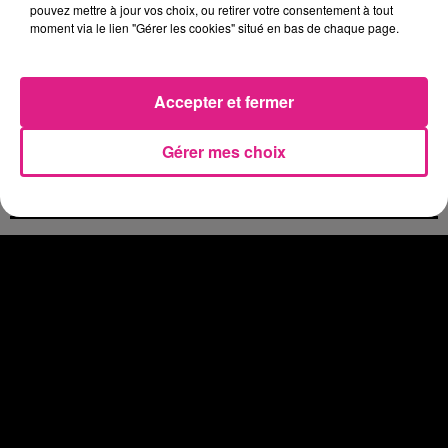
4 août 2026
pouvez mettre à jour vos choix, ou retirer votre consentement à tout
Eclipse Solaire du 12 août : où voir ce phénomène en Lorraine ?
moment via le lien "Gérer les cookies" situé en bas de chaque page.
31 juillet 2026
Chalets de Noël solidaires : la ville de Metz lance un appel à...
Accepter et fermer
31 juillet 2026
Vosges : les feux d’artifice de Gérardmer sont annulés
31 juillet 2026
Gérer mes choix
Insolite : cette émission de télévision recherche des candidats...