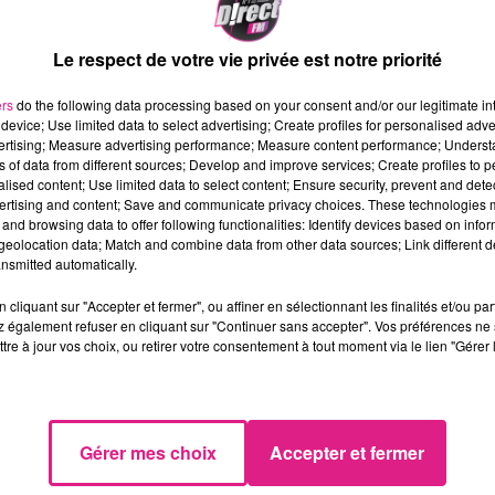
Le respect de votre vie privée est notre priorité
nternet
l'arriv�e de Dominique Sutton. Il est appel� 
ers
do the following data processing based on your consent and/or our legitimate int
GAS.
device; Use limited data to select advertising; Create profiles for personalised adver
vertising; Measure advertising performance; Measure content performance; Unders
gag� avec les couguars
�
pour la fin de la saison 2016/20
ns of data from different sources; Develop and improve services; Create profiles to 
nat allemand, sous les couleurs du�Ratiopharm ULM. S
alised content; Use limited data to select content; Ensure security, prevent and detect
ertising and content; Save and communicate privacy choices. These technologies
onds et 1.2 passes d�cisives par match, et 7.8 points et 
and browsing data to offer following functionalities: Identify devices based on infor
eolocation data; Match and combine data from other data sources; Link different de
nsmitted automatically.
ra le SLUC Nancy Basket dans les deux prochains jours
ouvelle �quipe dans la foul�e.
cliquant sur "Accepter et fermer", ou affiner en sélectionnant les finalités et/ou pa
 également refuser en cliquant sur "Continuer sans accepter". Vos préférences ne 
tre à jour vos choix, ou retirer votre consentement à tout moment via le lien "Gérer 
Gérer mes choix
Accepter et fermer