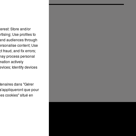
en
erest: Store and/or
tising; Use profiles to
tand audiences through
17.
personalise content; Use
es
 fraud, and fix errors;
 may process personal
2.5
mation actively
vices; Identify devices
 et
rtenaires dans "Gérer
s'appliqueront que pour
les cookies" situé en