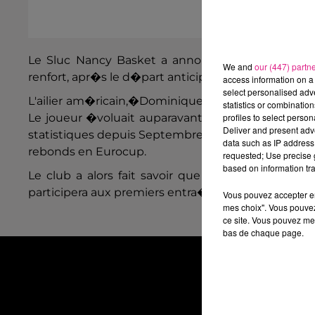
Le Sluc Nancy Basket a annonc� sur
son site i
We and
our (447) partn
renfort, apr�s le d�part anticip� de Gregory VAR
access information on a 
select personalised ad
L'ailier am�ricain,�Dominique SUTTON
,
s'est en
statistics or combinatio
Le joueur �voluait auparavant dans le champion
profiles to select person
Deliver and present adv
statistiques depuis Septembre�: 7.4 points, 4.5 reb
data such as IP address 
rebonds en Eurocup.
requested; Use precise g
based on information tra
Le club a alors fait savoir que le joueur rejoind
participera aux premiers entra�nements avec sa n
Vous pouvez accepter en 
mes choix". Vous pouvez
ce site. Vous pouvez met
bas de chaque page.