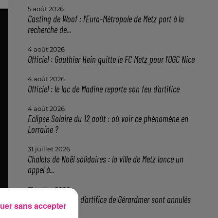
5 août 2026
Casting de Woof : l'Euro-Métropole de Metz part à la
recherche de...
4 août 2026
Officiel : Gauthier Hein quitte le FC Metz pour l'OGC Nice
4 août 2026
Officiel : le lac de Madine reporte son feu d’artifice
4 août 2026
Eclipse Solaire du 12 août : où voir ce phénomène en
Lorraine ?
31 juillet 2026
Chalets de Noël solidaires : la ville de Metz lance un
appel à...
31 juillet 2026
Vosges : les feux d’artifice de Gérardmer sont annulés
uer sans accepter