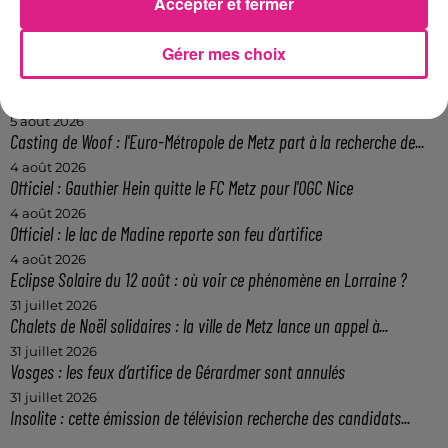
Accepter et fermer
FIL ACTUS
Gérer mes choix
12h06
Metz : une distribution de lunette gratuite pour voir l’éclipse
5 août 2026
Casting de Woof : l'Euro-Métropole de Metz part à la recherche de...
4 août 2026
Officiel : Gauthier Hein quitte le FC Metz pour l'OGC Nice
4 août 2026
Officiel : le lac de Madine reporte son feu d’artifice
4 août 2026
Eclipse Solaire du 12 août : où voir ce phénomène en Lorraine ?
31 juillet 2026
Chalets de Noël solidaires : la ville de Metz lance un appel à...
31 juillet 2026
Vosges : les feux d’artifice de Gérardmer sont annulés
31 juillet 2026
Insolite : cette émission de télévision recherche des candidats...