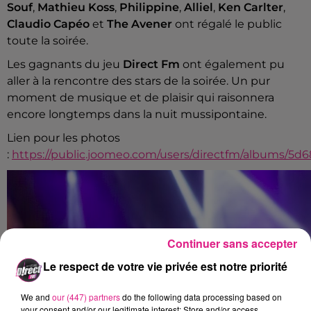
Souf
,
Mathieu Koss
,
Philippine
,
Alliel
,
Ken Carlter
,
Claudio Capéo
et
The Avener
ont régalé le public
toute la soirée.
Les gagnants du jeu
Direct Fm
ont également pu
aller à la rencontre des stars de la soirée. Un pur
moment de musique et de plaisir qui raisonnera
encore longtemps dans la nuit mussipontaine.
Lien pour les photos
:
https://public.joomeo.com/users/directfm/albums/5d6
Continuer sans accepter
Le respect de votre vie privée est notre priorité
We and
our (447) partners
do the following data processing based on
your consent and/or our legitimate interest: Store and/or access