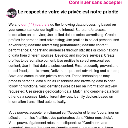
Continuer sans accepter
t�l�phone au 71001 (50 centimes
Le respect de votre vie privée est notre priorité
d'euro plus cout du SMS).
We and
our (447) partners
do the following data processing based on
your consent and/or our legitimate interest: Store and/or access
Lors du voyage l'�quipe de
information on a device; Use limited data to select advertising; Create
profiles for personalised advertising; Use profiles to select personalised
D!RECT FM vous r�servera
advertising; Measure advertising performance; Measure content
performance; Understand audiences through statistics or combinations
quelques surprises !
of data from different sources; Develop and improve services; Create
profiles to personalise content; Use profiles to select personalised
FIL ACTUS
content; Use limited data to select content; Ensure security, prevent and
detect fraud, and fix errors; Deliver and present advertising and content;
Save and communicate privacy choices. These technologies may
process personal data such as IP address and browsing data to offer
12h06
following functionalities: Identify devices based on information actively
Metz : une distribution de lunette gratuite pour voir l’éclipse
requested; Use precise geolocation data; Match and combine data from
5 août 2026
other data sources; Link different devices; Identify devices based on
Casting de Woof : l'Euro-Métropole de Metz part à la recherche de...
information transmitted automatically.
4 août 2026
Vous pouvez accepter en cliquant sur "Accepter et fermer", ou affiner en
Officiel : Gauthier Hein quitte le FC Metz pour l'OGC Nice
sélectionnant les finalités et/ou partenaires dans "Gérer mes choix".
4 août 2026
Vous pouvez également refuser en cliquant sur "Continuer sans
Officiel : le lac de Madine reporte son feu d’artifice
accepter". Vos préférences ne s'appliqueront que pour ce site. Vous