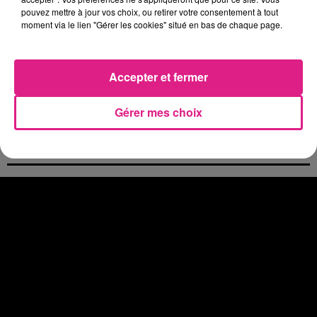
pouvez mettre à jour vos choix, ou retirer votre consentement à tout
4 août 2026
moment via le lien "Gérer les cookies" situé en bas de chaque page.
Eclipse Solaire du 12 août : où voir ce phénomène en Lorraine ?
31 juillet 2026
Chalets de Noël solidaires : la ville de Metz lance un appel à...
Accepter et fermer
31 juillet 2026
Vosges : les feux d’artifice de Gérardmer sont annulés
Gérer mes choix
31 juillet 2026
Insolite : cette émission de télévision recherche des candidats...