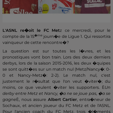
L'ASNL re�oit le FC Met
z ce mercredi, pour le
�me
compte de la 15
journ�e de Ligue 1. Qui ressortira
vainqueur de cette rencontre�?
La question est sur toutes les l�vres, et les
pronostiques vont bon train. Lors des deux derniers
derbys, lors de la saison 2015-2016, les deux �quipes
se sont quitt�es sur un match nul (Metz/Nancy�: 0-
0 et Nancy-Metz�: 2-2). Le match nul, c'est
justement le r�sultat que l'on veut �viter�; du
moins, ce que veulent �viter les supporters. È
Un
derby entre Metz et Nancy, �a ne se joue pas, �a se
gagne
È, nous assure
Albert Cartier
, entra�neur de
Sochaux, et ancien joueur du FC Metz et de l'ASNL.
Pour l'ancien coach du FC Metz, trois �l�ments