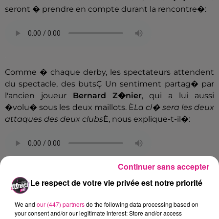
seront � prendre en compte durant la rencontre�:
.
Comme � chaque derby, les spectateurs attendent
du spectacle, des butsÇ Un sentiment partag� par
l'ancien joueur
Bernard Z�nier
, qui a lui aussi
�volu� sous les deux maillots. È
La cl� sera les deux
attaques des deux clubs
È, nous explique-t-il�:
Continuer sans accepter
.
Le respect de votre vie privée est notre priorité
Malheureusement, cette saison encore, les
supporters ne pourront pas profiter pleinement de la
We and
our (447) partners
do the following data processing based on
f�te. Les supporters messins sont interdits de stade
your consent and/or our legitimate interest: Store and/or access
� Nancy, suite � un arr�t� pris par le pr�fet de la