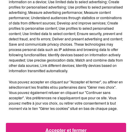
information on a device; Use limited data to select advertising; Create
Meurthe-et-Moselle. Les supporters du FC Metz
profiles for personalised advertising; Use profiles to select personalised
advertising; Measure advertising performance; Measure content
auront donc le choix entre regarder le match chez
performance; Understand audiences through statistics or combinations
eux, dans un bar ou au stade St Symphorien o� le
of data from different sources; Develop and improve services; Create
match sera retransmis sur �cran g�ant. Plus de 1000
profiles to personalise content; Use profiles to select personalised
content; Use limited data to select content; Ensure security, prevent and
personnes sont d'ailleurs attendues au stade. Pour
detect fraud, and fix errors; Deliver and present advertising and content;
Fr�d�ric Biancalini
, ancien joueur pass� par Metz
Save and communicate privacy choices. These technologies may
et Nancy, la f�te sera moins belle�:
process personal data such as IP address and browsing data to offer
following functionalities: Identify devices based on information actively
requested; Use precise geolocation data; Match and combine data from
other data sources; Link different devices; Identify devices based on
information transmitted automatically.
.
Vous pouvez accepter en cliquant sur "Accepter et fermer", ou affiner en
Nous avons par ailleurs demand� � nos consultants
sélectionnant les finalités et/ou partenaires dans "Gérer mes choix".
Vous pouvez également refuser en cliquant sur "Continuer sans
d'un jour leurs pronostiques pour ce derby. Albert
accepter". Vos préférences ne s'appliqueront que pour ce site. Vous
Cartier�parie sur une victoire du FC Metz, 2-1. M�me
pouvez mettre à jour vos choix, ou retirer votre consentement à tout
score pour Fr�d�ric Biancalani, qui parie en
moment via le lien "Gérer les cookies" situé en bas de chaque page.
revanche sur une victoire nanc�ienne. R�ponse ce
mercredi, aux alentours de 21h.
Accepter et fermer