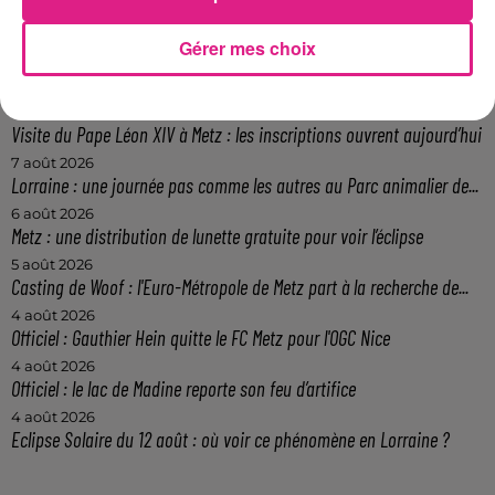
FIL ACTUS
Gérer mes choix
9h51
Eurométropole de Metz : attention à cette arnaque lors de visite à...
9h25
Visite du Pape Léon XIV à Metz : les inscriptions ouvrent aujourd’hui
7 août 2026
Lorraine : une journée pas comme les autres au Parc animalier de...
6 août 2026
Metz : une distribution de lunette gratuite pour voir l’éclipse
5 août 2026
Casting de Woof : l'Euro-Métropole de Metz part à la recherche de...
4 août 2026
Officiel : Gauthier Hein quitte le FC Metz pour l'OGC Nice
4 août 2026
Officiel : le lac de Madine reporte son feu d’artifice
4 août 2026
Eclipse Solaire du 12 août : où voir ce phénomène en Lorraine ?