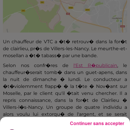
Un chauffeur de VTC a �t� retrouv� dans la for�t
de clairlieu, pr�s de Villers-les-Nancy. Le meurthe-et-
mosellan a �t� tabass� par une bande.
Selon nos confr�res de
l'Est R�publicain
, le
chauffeur�serait tomb� dans un guet-apens, dans
la nuit de dimanche � lundi. Le conducteur a
�t�violemment frapp� � la t�te � Nov�ant sur
Moselle, par le client qu'il �tait venu chercher. Il a
repris connaissance, dans la for�t de Clairlieu �
Villers-l�s-Nancy. Un groupe de quatre individu a
alors voulu lui extorqu� de l'argent, et se serait
rendu au domicile du conducteur de VTC.
Continuer sans accepter