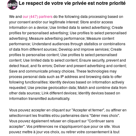
Apr�s n'avoir d�rob� qu'un fusil, le groupe serait
Le respect de votre vie privée est notre priorité
retourn� dans la for�t et aurait � nouveau frapp�
le chauffeur, avant de partir. Ce dernier a finalement
We and
our (447) partners
do the following data processing based on
your consent and/or our legitimate interest: Store and/or access
�t� retrouv� par un automobiliste de passage. Une
information on a device; Use limited data to select advertising; Create
enqu�te a �t� ouverte.
profiles for personalised advertising; Use profiles to select personalised
advertising; Measure advertising performance; Measure content
Cr�dit Photo : Google Maps
performance; Understand audiences through statistics or combinations
of data from different sources; Develop and improve services; Create
FIL ACTUS
profiles to personalise content; Use profiles to select personalised
content; Use limited data to select content; Ensure security, prevent and
detect fraud, and fix errors; Deliver and present advertising and content;
7 août 2026
Save and communicate privacy choices. These technologies may
Lorraine : une journée pas comme les autres au Parc animalier de...
process personal data such as IP address and browsing data to offer
6 août 2026
following functionalities: Identify devices based on information actively
Metz : une distribution de lunette gratuite pour voir l’éclipse
requested; Use precise geolocation data; Match and combine data from
other data sources; Link different devices; Identify devices based on
5 août 2026
information transmitted automatically.
Casting de Woof : l'Euro-Métropole de Metz part à la recherche de...
4 août 2026
Vous pouvez accepter en cliquant sur "Accepter et fermer", ou affiner en
Officiel : Gauthier Hein quitte le FC Metz pour l'OGC Nice
sélectionnant les finalités et/ou partenaires dans "Gérer mes choix".
Vous pouvez également refuser en cliquant sur "Continuer sans
4 août 2026
accepter". Vos préférences ne s'appliqueront que pour ce site. Vous
Officiel : le lac de Madine reporte son feu d’artifice
pouvez mettre à jour vos choix, ou retirer votre consentement à tout