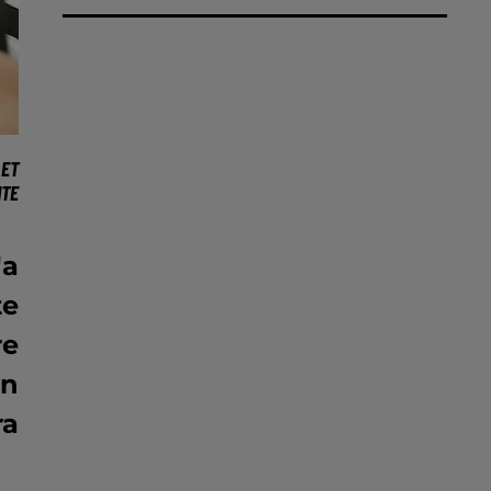
ET
TE
'a
te
re
en
ra