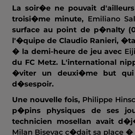
La soir�e ne pouvait d'ailleu
troisi�me minute,
Emiliano Sa
surface au point de p�nalty (0-1
l'�quipe de Claudio Ranieri, �t
� la demi-heure de jeu avec
Ei
du FC Metz. L'international ni
�viter un deuxi�me but qui
d�sespoir.
Une nouvelle fois,
Philippe Hins
p�pins physiques de ses joue
technicien mosellan avait d
Milan Bisevac c�dait sa place �