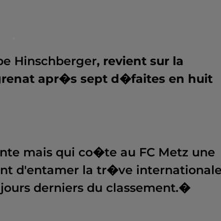
.
pe Hinschberger
, revient sur la
grenat apr�s sept d�faites en huit
ante mais qui co�te au FC Metz une
t d'entamer la tr�ve internationale
jours derniers du classement.�