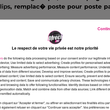
lips
, remplac� poste pour poste p
 la deuxi�me p�riode, Metz perda
Contin
.
Cinq minutes auront suffi au lat�r
tons jaunes, synonymes d'exclusi
Le respect de votre vie privée est notre priorité
son entra�neur de sacrifier Geroni
ers
do the following data processing based on your consent and/or our legitimate int
u Udol, afin de combler le vide s
device; Use limited data to select advertising; Create profiles for personalised adver
vertising; Measure advertising performance; Measure content performance; Unders
ns of data from different sources; Develop and improve services; Create profiles to 
alised content; Use limited data to select content; Ensure security, prevent and detect
ertising and content; Save and communicate privacy choices. These technologies
ssaient le champ libre aux attaqu
and browsing data to offer following functionalities: Identify devices based on infor
eolocation data; Match and combine data from other data sources; Link different de
eillait sur ses cages.
Une ulti
nsmitted automatically.
ut faire changer.
Nguette bouscu
cliquant sur "Accepter et fermer", ou affiner en sélectionnant les finalités et/ou pa
 également refuser en cliquant sur "Continuer sans accepter". Vos préférences ne 