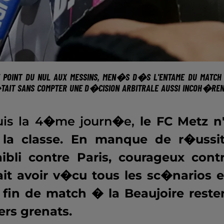
 POINT DU NUL AUX MESSINS
, MEN�S D�S L'ENTAME DU MATCH 
TAIT SANS COMPTER UNE
D�CISION ARBITRALE
AUSSI INCOH�REN
uis la 4�me journ�e,
le FC Metz n
e la classe. En manque de r�ussi
aibli contre Paris, courageux cont
it avoir v�cu tous les sc�narios 
 fin de match � la Beaujoire reste
rs grenats.