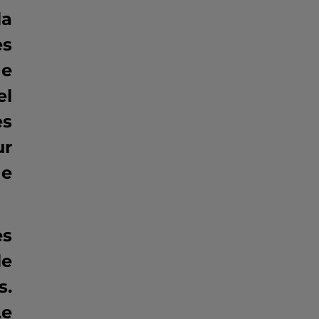
la
es
de
el
es
ur
de
es
le
s.
Le