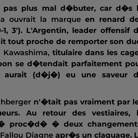
rs pas plus mal d�buter, car d�s 
la ouvrait la marque
en renard d
, 3'). L'Argentin, leader offensif 
ait tout proche de remporter son du
ji Kawashima,
titulaire dans les cag
ppon se d�tendait parfaitement po
 aurait (d�j�) eu une saveur 
chberger
n'�tait pas vraiment par l
urs. Au retour des vestiaires, 
�j� proc�d� � deux changement
 Fallou Diagne
apr�s un claquage. 