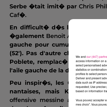
Serbe �tait imit� par
Chris Phil
Caf�.
En difficult� d�s le d�but de
�galement
Benoit Assou-Ekotto
gauche pour cumuler deux car
(52'). Pas d'autre choix pour 
We and
our (447) partn
Poblete, remplac� par Matthie
access information on a 
select personalised ad
l'aile gauche de la d�fense.
statistics or combinatio
profiles to select person
Deliver and present adv
Peu inspir�s, les Grenats lai
data such as IP address 
requested; Use precise g
nantaises, mais Kawashima v
based on information tra
offensive messine aurait pu to
Vous pouvez accepter en 
mes choix". Vous pouvez