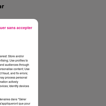
ar
it
uer sans accepter
al
on
mo
erest: Store and/or
ur
tising; Use profiles to
tand audiences through
personalise content; Use
 fraud, and fix errors;
 may process personal
es
mation actively
vices; Identify devices
me
l�
rtenaires dans "Gérer
s'appliqueront que pour