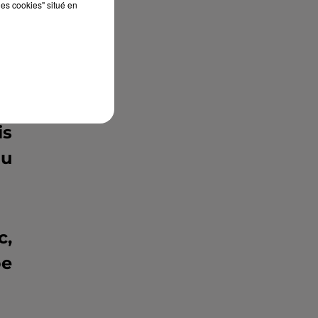
ty
les cookies" situé en
en
e,
le
es
is
au
c,
pe