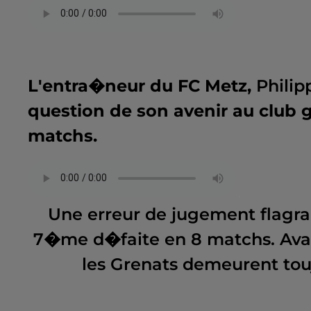
L'entra�neur du FC Metz,
Philip
question de son avenir au club 
matchs.
.
Une erreur de jugement flagr
7�me d�faite en 8 matchs. Avan
les Grenats demeurent tou