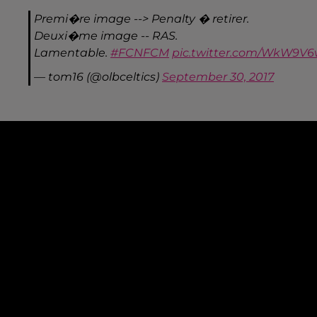
Premi�re image --> Penalty � retirer.
Deuxi�me image -- RAS.
Lamentable.
#FCNFCM
pic.twitter.com/WkW9V
— tom16 (@olbceltics)
September 30, 2017