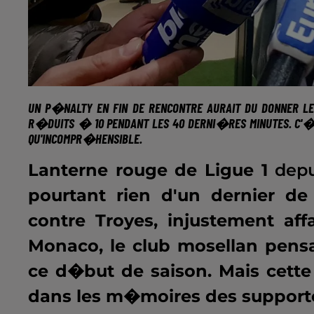
UN P�NALTY EN FIN DE RENCONTRE
AURAIT DU DONNER LE
R�DUITS � 10 PENDANT LES 40 DERNI�RES MINUTES. C'�
QU'INCOMPR�HENSIBLE.
Lanterne rouge de Ligue 1
dep
pourtant rien d'un dernier d
contre Troyes, injustement aff
Monaco, le club mosellan pensa
ce d�but de saison. Mais cette
dans les m�moires des supporte