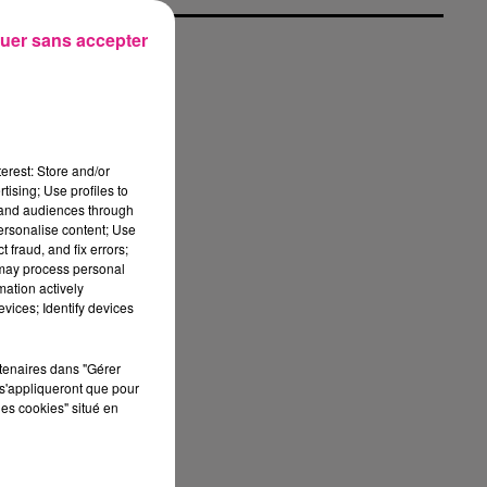
uer sans accepter
de
es
erest: Store and/or
tising; Use profiles to
tand audiences through
e �
personalise content; Use
 fraud, and fix errors;
de
 may process personal
son
mation actively
vices; Identify devices
er
bre
rtenaires dans "Gérer
s'appliqueront que pour
les cookies" situé en