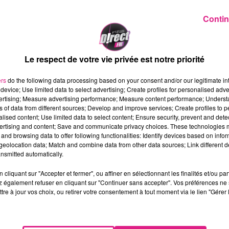
Contin
17 des vols pour Cuba. Les destinations Ibiza, Cagliari, et
Le respect de votre vie privée est notre priorité
ECO) s'est rassembl�e ce mardi 6 d�cembre. Au cSur 
'a�roport lorrain. A la suite de cette commission, l
ers
do the following data processing based on your consent and/or our legitimate int
 ont adopt� le budget primitif 2017.
device; Use limited data to select advertising; Create profiles for personalised adver
vertising; Measure advertising performance; Measure content performance; Unders
a R�gion Grand Est) est d'atteindre le petit �quilibr
ns of data from different sources; Develop and improve services; Create profiles to 
alised content; Use limited data to select content; Ensure security, prevent and detect
rs en 2017. L'a�roport devrait �galement accueillir 
ertising and content; Save and communicate privacy choices. These technologies
geurs lorrains pourront s'envoler vers
Cuba
! Pour la sai
and browsing data to offer following functionalities: Identify devices based on infor
), Bourgas (Bulgarie) seront �galement propos�es
.
eolocation data; Match and combine data from other data sources; Link different de
nsmitted automatically.
u m�me niveau qu'en 2016 afin notamment de finalis
e pour fin 2017. La section de fonctionnement s'�quili
cliquant sur "Accepter et fermer", ou affiner en sélectionnant les finalités et/ou pa
 également refuser en cliquant sur "Continuer sans accepter". Vos préférences ne 
tre à jour vos choix, ou retirer votre consentement à tout moment via le lien "Gérer 